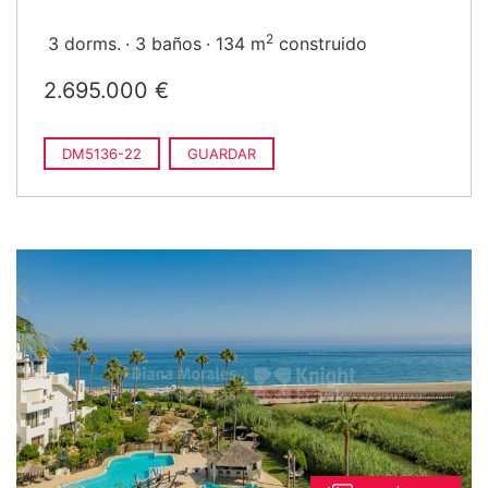
2
3 dorms.
3 baños
134 m
construido
2.695.000 €
DM5136-22
GUARDAR