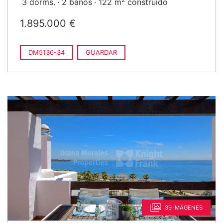
3 dorms.
2 baños
122 m
construido
1.895.000 €
DM5136-34
GUARDAR
39 IMÁGENES