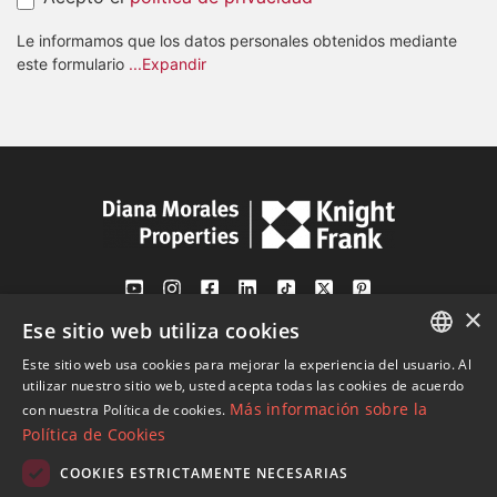
Le informamos que los datos personales obtenidos mediante
este formulario
...Expandir
×
Ese sitio web utiliza cookies
Av. Canovas del Castillo 4
1st Floor, Office 3
Este sitio web usa cookies para mejorar la experiencia del usuario. Al
ENGLISH
29601 Marbella
utilizar nuestro sitio web, usted acepta todas las cookies de acuerdo
Más información sobre la
con nuestra Política de cookies.
Ver en mapa
SPANISH
Política de Cookies
FRENCH
COOKIES ESTRICTAMENTE NECESARIAS
Tel:
+34 952 765 138
GERMAN