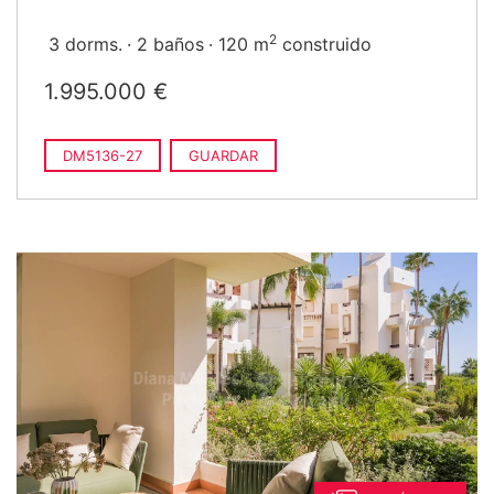
2
3 dorms.
2 baños
120 m
construido
1.995.000 €
DM5136-27
GUARDAR