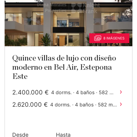
8 IMÁGENES
Quince villas de lujo con diseño
moderno en Bel Air, Estepona
Este
›
2.400.000 €
2
4 dorms. · 4 baños · 582 m
construido
›
2.620.000 €
2
4 dorms. · 4 baños · 582 m
construido
Desde
Hasta