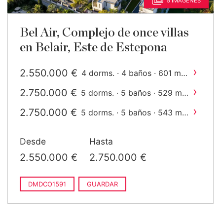
5 IMÁGENES
Bel Air, Complejo de once villas
en Belair, Este de Estepona
›
2.550.000 €
2
4 dorms. · 4 baños · 601 m
construido
›
2.750.000 €
2
5 dorms. · 5 baños · 529 m
construido
›
2.750.000 €
2
5 dorms. · 5 baños · 543 m
construido
Desde
Hasta
2.550.000 €
2.750.000 €
DMDCO1591
GUARDAR