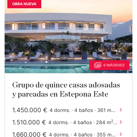
OBRA NUEVA
6 IMÁGENES
Grupo de quince casas adosadas
y pareadas en Estepona Este
›
1.450.000 €
2
4 dorms. · 4 baños · 361 m
construido
›
1.510.000 €
2
4 dorms. · 4 baños · 284 m
construido
›
1.660.000 €
2
4 dorms. · 4 baños · 355 m