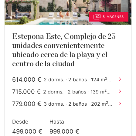
8 IMÁGENES
Estepona Este, Complejo de 25
unidades convenientemente
ubicado cerca de la playa y el
centro de la ciudad
›
614.000 €
2
2 dorms. · 2 baños · 124 m
construido
›
715.000 €
2
2 dorms. · 2 baños · 139 m
construido
›
779.000 €
2
3 dorms. · 2 baños · 202 m
construido
Desde
Hasta
499.000 €
999.000 €