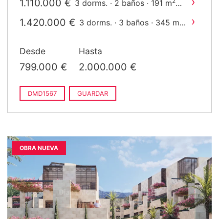
›
1.110.000 €
2
3 dorms. · 2 baños · 191 m
construido
›
1.420.000 €
2
3 dorms. · 3 baños · 345 m
construido
›
1.950.000 €
2
4 dorms. · 4 baños · 364 m
Desde
Hasta
construido
799.000 €
2.000.000 €
DMD1567
GUARDAR
OBRA NUEVA