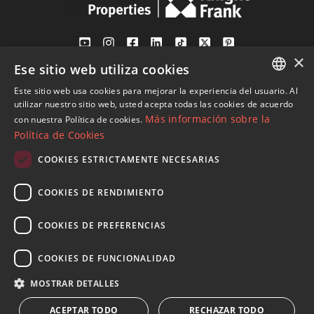
×
Ese sitio web utiliza cookies
Av. Canovas del Castillo 4
1st Floor, Office 3
Este sitio web usa cookies para mejorar la experiencia del usuario. Al
ENGLISH
29601 Marbella
utilizar nuestro sitio web, usted acepta todas las cookies de acuerdo
Más información sobre la
con nuestra Política de cookies.
Ver en mapa
SPANISH
Política de Cookies
FRENCH
COOKIES ESTRICTAMENTE NECESARIAS
Tel:
+34 952 765 138
GERMAN
Mob:
+34 601 636 766
COOKIES DE RENDIMIENTO
RUSSIAN
Whatsapp:
+34 952 765 138
info@dmproperties.com
COOKIES DE PREFERENCIAS
www.dmproperties.com
COOKIES DE FUNCIONALIDAD
© Copyright 1989 - 2026 Diana Morales Properties Knight
MOSTRAR DETALLES
Frank ·
Términos y condiciones de uso del sitio web
· Diseño
ACEPTAR TODO
RECHAZAR TODO