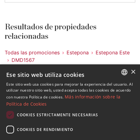
Resultados de propiedades
relacionadas
Todas las promociones
Estepona
Estepona Este
DMD1567
×
Ese sitio web utiliza cookies
Promociones en Estepona Este
Promociones en Estepona
Este sitio web usa cookies para mejorar la experiencia del usuario. Al
ENGLISH
utilizar nuestro sitio web, usted acepta todas las cookies de acuerdo
Más información sobre la
con nuestra Política de cookies.
SPANISH
Política de Cookies
FRENCH
COOKIES ESTRICTAMENTE NECESARIAS
Suscribase a nuestro Newsletter
GERMAN
Reciba novedades sobre propiedades , actualidad y
COOKIES DE RENDIMIENTO
RUSSIAN
estilo de vida de Marbella