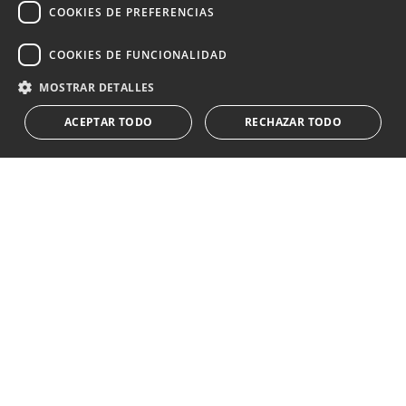
COOKIES DE PREFERENCIAS
Suscribirse
COOKIES DE FUNCIONALIDAD
Acepto el
política de privacidad
MOSTRAR DETALLES
Le informamos que los datos personales obtenidos mediante
ACEPTAR TODO
RECHAZAR TODO
este formulario
...Expandir
Av. Canovas del Castillo 4
1st Floor, Office 3
29601 Marbella