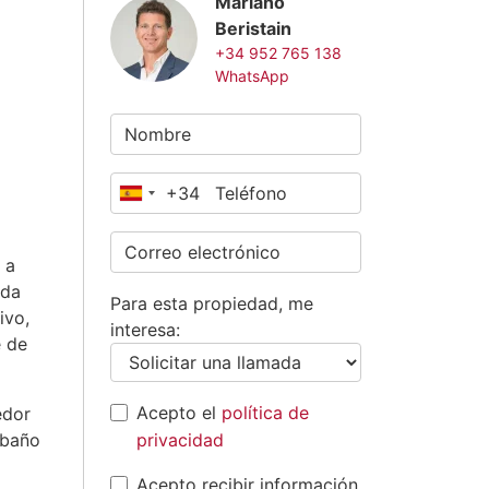
Mariano
Beristain
+34 952 765 138
WhatsApp
+34
España
+34
, a
ida
Para esta propiedad, me
ivo,
interesa:
e de
Acepto el
política de
edor
 baño
privacidad
Acepto recibir información