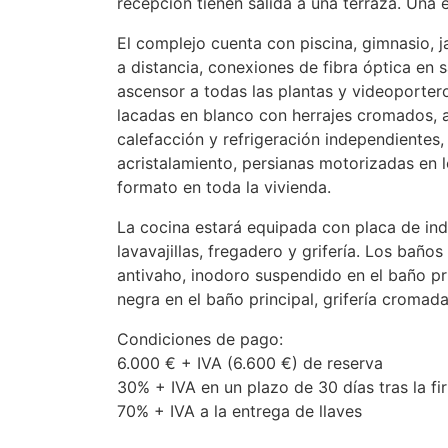
recepción tienen salida a una terraza. Una 
El complejo cuenta con piscina, gimnasio, 
a distancia, conexiones de fibra óptica en 
ascensor a todas las plantas y videoportero
lacadas en blanco con herrajes cromados, 
calefacción y refrigeración independientes,
acristalamiento, persianas motorizadas en l
formato en toda la vivienda.
La cocina estará equipada con placa de ind
lavavajillas, fregadero y grifería. Los ba
antivaho, inodoro suspendido en el baño pri
negra en el baño principal, grifería cromad
Condiciones de pago:
6.000 € +
IVA
(6.600 €) de reserva
30% +
IVA
en un plazo de 30 días tras la fi
70% +
IVA
a la entrega de llaves