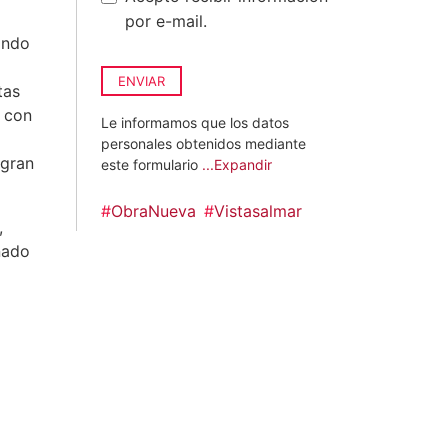
por e-mail.
ando
ENVIAR
tas
s con
Le informamos que los datos
personales obtenidos mediante
 gran
este formulario
...Expandir
#
ObraNueva
#
Vistasalmar
,
nado