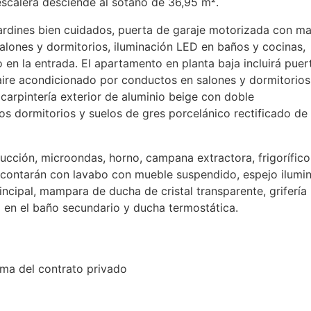
escalera desciende al sótano de 36,95 m².
jardines bien cuidados, puerta de garaje motorizada con m
salones y dormitorios, iluminación
LED
en baños y cocinas,
 en la entrada. El apartamento en planta baja incluirá puer
aire acondicionado por conductos en salones y dormitorio
 carpintería exterior de aluminio beige con doble
os dormitorios y suelos de gres porcelánico rectificado de
ucción, microondas, horno, campana extractora, frigorífico
ños contarán con lavabo con mueble suspendido, espejo ilumi
ncipal, mampara de ducha de cristal transparente, grifería
a en el baño secundario y ducha termostática.
rma del contrato privado