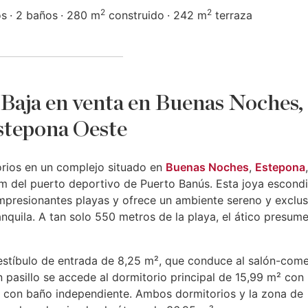
2
2
os
2 baños
280 m
construido
242 m
terraza
Baja en venta en Buenas Noches,
stepona Oeste
rios en un complejo situado en
Buenas Noches
,
Estepona
m del puerto deportivo de Puerto Banús. Esta joya escond
impresionantes playas y ofrece un ambiente sereno y exclus
nquila. A tan solo 550 metros de la playa, el ático presum
estíbulo de entrada de 8,25 m², que conduce al salón-com
n pasillo se accede al dormitorio principal de 15,99 m² con
²) con baño independiente. Ambos dormitorios y la zona de