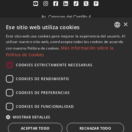
Av. Canovas del Castillo 4
×
1st Floor, Office 3
Ese sitio web utiliza cookies
29601 Marbella
Este sitio web usa cookies para mejorar la experiencia del usuario. Al
Ver en mapa
ENGLISH
utilizar nuestro sitio web, usted acepta todas las cookies de acuerdo
Más información sobre la
con nuestra Política de cookies.
SPANISH
Política de Cookies
Tel:
+34 952 765 138
FRENCH
Mob:
+34 601 636 766
COOKIES ESTRICTAMENTE NECESARIAS
GERMAN
Whatsapp:
+34 952 765 138
COOKIES DE RENDIMIENTO
info@dmproperties.com
RUSSIAN
www.dmproperties.com
COOKIES DE PREFERENCIAS
© Copyright 1989 - 2026 Diana Morales Properties Knight
COOKIES DE FUNCIONALIDAD
Frank ·
Términos y condiciones de uso del sitio web
· Diseño
MOSTRAR DETALLES
Web & SEO
Inmoba Networks
ACEPTAR TODO
RECHAZAR TODO