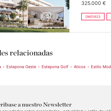
325.000 €
DMD1623
9 imágenes
es relacionadas
a
Estepona Oeste
Estepona Golf
Aticos
Estilo Mo
ribase a nuestro Newsletter