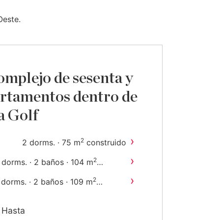
Oeste.
mplejo de sesenta y
rtamentos dentro de
a Golf
›
2
2 dorms. · 75 m
construido
›
2
 dorms. · 2 baños · 104 m
onstruido
›
2
 dorms. · 2 baños · 109 m
onstruido
Hasta