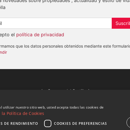
a novedades sobre propiedades , actualidad y estilo de vid
lla
Suscri
epto el
política de privacidad
ormamos que los datos personales obtenidos mediante este formulari
ndir
Av. Canovas del Castillo 4
1st Floor, Office 3
29601 Marbella
l utilizar nuestro sitio web, usted acepta todas las cookies de
Ver en mapa
la Política de Cookies
ES DE RENDIMIENTO
COOKIES DE PREFERENCIAS