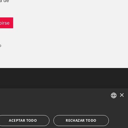
a de
birse
o
Tel:
+34 952 765 138
×
Mob:
+34 601 636 766
Whatsapp:
+34 952 765 138
ENGLISH
info@dmproperties.com
SPANISH
ACEPTAR TODO
RECHAZAR TODO
www.dmproperties.com