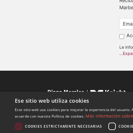
Recib
Marbe
Ac
Le inf
...Expa
Ese sitio web utiliza cookies
Este sitio web usa cookies para mejorar la experiencia del usuario. A
Más información sobre 
acuerdo con nuestra Política de cookies.
COOKIES ESTRICTAMENTE NECESARIAS
COOKI