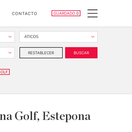
PROPIEDADES GUARDADAS
CONTACTO
GUARDADO
0
Menu
ATICOS
RESTABLECER
BUSCAR
GOLF
ona Golf, Estepona