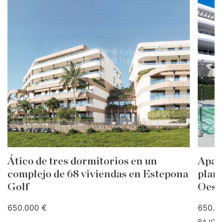
Ático de tres dormitorios en un
Apar
complejo de 68 viviendas en Estepona
plan
Golf
Oest
650.000 €
650.0
BAJO 