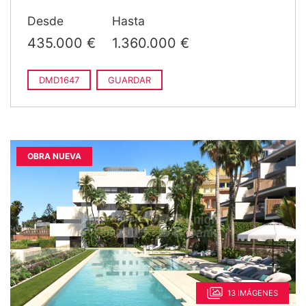
›
1.040.000 €
2
4 dorms. · 3 baños · 187 m
Desde
Hasta
construido
435.000 €
1.360.000 €
DMD1647
GUARDAR
OBRA NUEVA
13 IMÁGENES