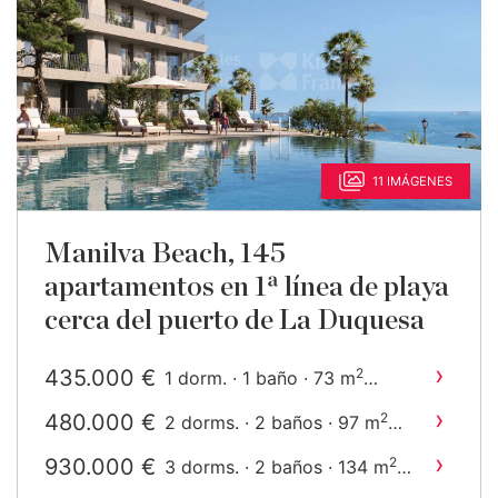
11 IMÁGENES
Manilva Beach, 145
apartamentos en 1ª línea de playa
cerca del puerto de La Duquesa
›
435.000 €
2
1 dorm. · 1 baño · 73 m
construido
›
480.000 €
2
2 dorms. · 2 baños · 97 m
construido
›
930.000 €
2
3 dorms. · 2 baños · 134 m
construido