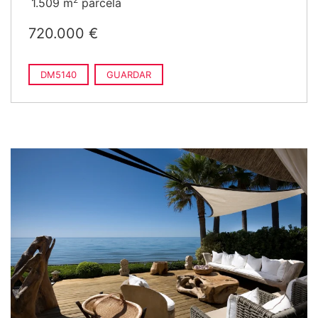
1.509 m
parcela
720.000 €
DM5140
GUARDAR