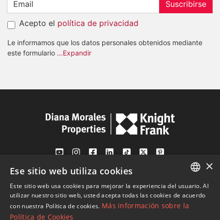
Suscribirse
Acepto el
política de privacidad
Le informamos que los datos personales obtenidos mediante
este formulario
...Expandir
×
Ese sitio web utiliza cookies
Av. Canovas del Castillo 4
1st Floor, Office 3
Este sitio web usa cookies para mejorar la experiencia del usuario. Al
ENGLISH
29601 Marbella
utilizar nuestro sitio web, usted acepta todas las cookies de acuerdo
Más información sobre la
con nuestra Política de cookies.
Ver en mapa
SPANISH
Política de Cookies