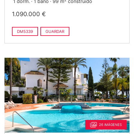
1 dorm.
1 baño
99 m
construido
1.090.000 €
DM5339
GUARDAR
26 IMÁGENES