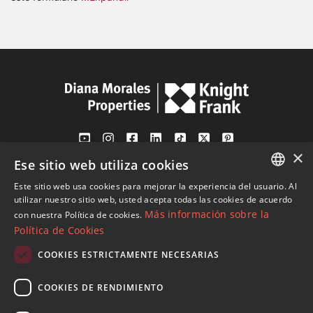
×
Ese sitio web utiliza cookies
Av. Canovas del Castillo 4
1st Floor, Office 3
Este sitio web usa cookies para mejorar la experiencia del usuario. Al
ENGLISH
29601 Marbella
utilizar nuestro sitio web, usted acepta todas las cookies de acuerdo
Más información sobre la
con nuestra Política de cookies.
Ver en mapa
SPANISH
Política de Cookies
FRENCH
COOKIES ESTRICTAMENTE NECESARIAS
Tel:
+34 952 765 138
GERMAN
Mob:
+34 601 636 766
COOKIES DE RENDIMIENTO
RUSSIAN
Whatsapp:
+34 952 765 138