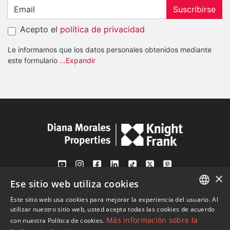
Suscribirse
Acepto el
política de privacidad
Le informamos que los datos personales obtenidos mediante
este formulario
...Expandir
×
Ese sitio web utiliza cookies
Av. Canovas del Castillo 4
1st Floor, Office 3
Este sitio web usa cookies para mejorar la experiencia del usuario. Al
ENGLISH
29601 Marbella
utilizar nuestro sitio web, usted acepta todas las cookies de acuerdo
Más información sobre la
con nuestra Política de cookies.
Ver en mapa
SPANISH