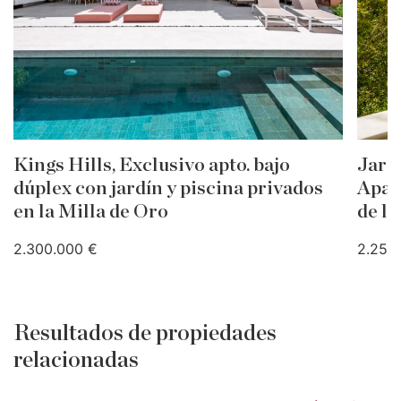
Kings Hills, Exclusivo apto. bajo
Jard
dúplex con jardín y piscina privados
Apar
en la Milla de Oro
de la
2.300.000 €
2.250
Resultados de propiedades
relacionadas