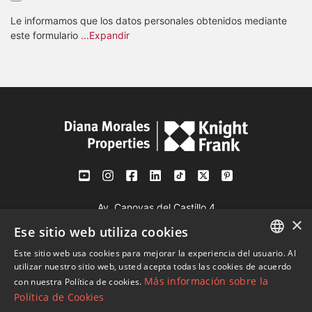
Le informamos que los datos personales obtenidos mediante
este formulario
...Expandir
Av. Canovas del Castillo 4
×
1st Floor, Office 3
Ese sitio web utiliza cookies
29601 Marbella
Este sitio web usa cookies para mejorar la experiencia del usuario. Al
Ver en mapa
ENGLISH
utilizar nuestro sitio web, usted acepta todas las cookies de acuerdo
Más información sobre la
con nuestra Política de cookies.
SPANISH
Tel:
+34 952 765 138
Política de Cookies
FRENCH