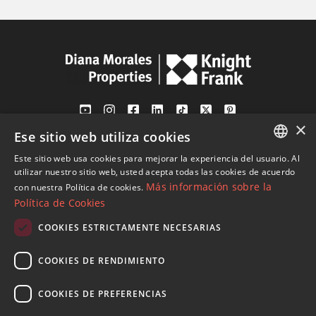
×
Ese sitio web utiliza cookies
Av. Canovas del Castillo 4
1st Floor, Office 3
Este sitio web usa cookies para mejorar la experiencia del usuario. Al
ENGLISH
29601 Marbella
utilizar nuestro sitio web, usted acepta todas las cookies de acuerdo
Más información sobre la
con nuestra Política de cookies.
Ver en mapa
SPANISH
Política de Cookies
FRENCH
COOKIES ESTRICTAMENTE NECESARIAS
Tel:
+34 952 765 138
GERMAN
Mob:
+34 601 636 766
COOKIES DE RENDIMIENTO
RUSSIAN
Whatsapp:
+34 952 765 138
info@dmproperties.com
COOKIES DE PREFERENCIAS
www.dmproperties.com