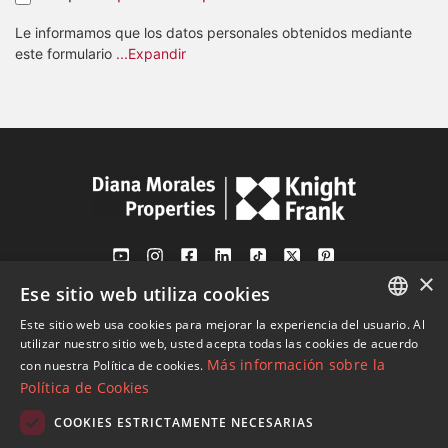
Le informamos que los datos personales obtenidos mediante
este formulario
...Expandir
×
Ese sitio web utiliza cookies
Av. Canovas del Castillo 4
1st Floor, Office 3
Este sitio web usa cookies para mejorar la experiencia del usuario. Al
ENGLISH
29601 Marbella
utilizar nuestro sitio web, usted acepta todas las cookies de acuerdo
Más información sobre la
con nuestra Política de cookies.
Ver en mapa
SPANISH
Política de Cookies
FRENCH
COOKIES ESTRICTAMENTE NECESARIAS
Tel:
+34 952 765 138
GERMAN