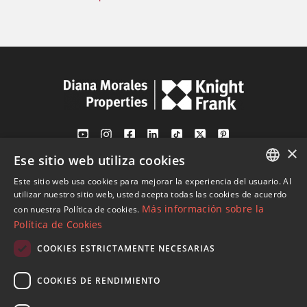
×
Ese sitio web utiliza cookies
Av. Canovas del Castillo 4
1st Floor, Office 3
Este sitio web usa cookies para mejorar la experiencia del usuario. Al
ENGLISH
29601 Marbella
utilizar nuestro sitio web, usted acepta todas las cookies de acuerdo
Más información sobre la
con nuestra Política de cookies.
Ver en mapa
SPANISH
Política de Cookies
FRENCH
COOKIES ESTRICTAMENTE NECESARIAS
Tel:
+34 952 765 138
GERMAN
Mob:
+34 601 636 766
COOKIES DE RENDIMIENTO
RUSSIAN
Whatsapp:
+34 952 765 138