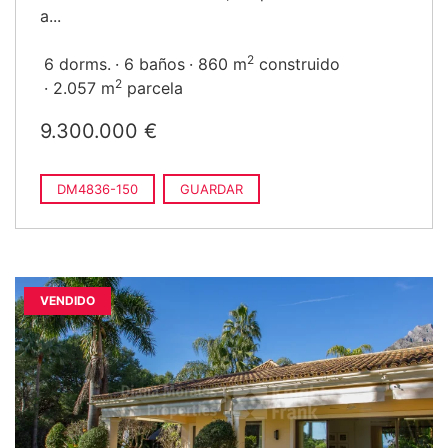
a...
2
6 dorms.
6 baños
860 m
construido
2
2.057 m
parcela
9.300.000 €
DM4836-150
GUARDAR
VENDIDO