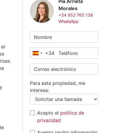
Pía Arrieta
Morales
+34 952 765 138
WhatsApp
 el
+34
es
España
risas
+34
na
Para esta propiedad, me
 y
interesa:
Acepto el
política de
privacidad
de
Acepto recibir información