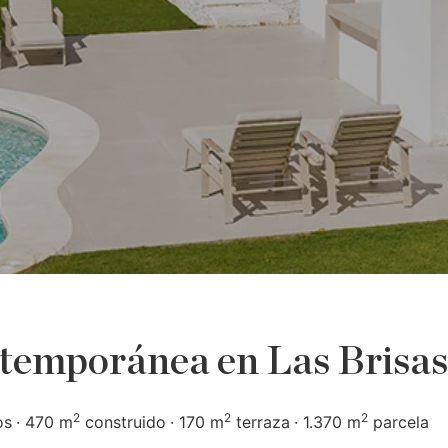
ntemporánea en Las Brisas
2
2
2
os
470 m
construido
170 m
terraza
1.370 m
parcela