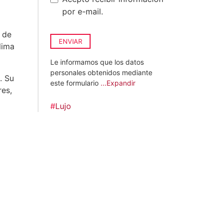
por e-mail.
s de
ENVIAR
lima
Le informamos que los datos
personales obtenidos mediante
. Su
este formulario
...Expandir
res,
#
Lujo