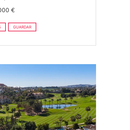
000 €
5
GUARDAR