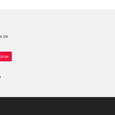
a de
birse
o