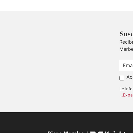
Susc
Recib
Marbe
Ac
Le inf
...Expa