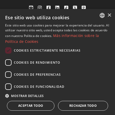
×
Ese sitio web utiliza cookies
Av. Canovas del Castillo 4
1st Floor, Office 3
Este sitio web usa cookies para mejorar la experiencia del usuario. Al
ENGLISH
29601 Marbella
utilizar nuestro sitio web, usted acepta todas las cookies de acuerdo
Más información sobre la
con nuestra Política de cookies.
Ver en mapa
SPANISH
Política de Cookies
FRENCH
COOKIES ESTRICTAMENTE NECESARIAS
Tel:
+34 952 765 138
GERMAN
Mob:
+34 601 636 766
COOKIES DE RENDIMIENTO
RUSSIAN
Whatsapp:
+34 952 765 138
info@dmproperties.com
COOKIES DE PREFERENCIAS
www.dmproperties.com
COOKIES DE FUNCIONALIDAD
© Copyright 1989 - 2026 Diana Morales Properties Knight
MOSTRAR DETALLES
Frank ·
Términos y condiciones de uso del sitio web
· Diseño
ACEPTAR TODO
RECHAZAR TODO
Web & SEO
Inmoba Networks