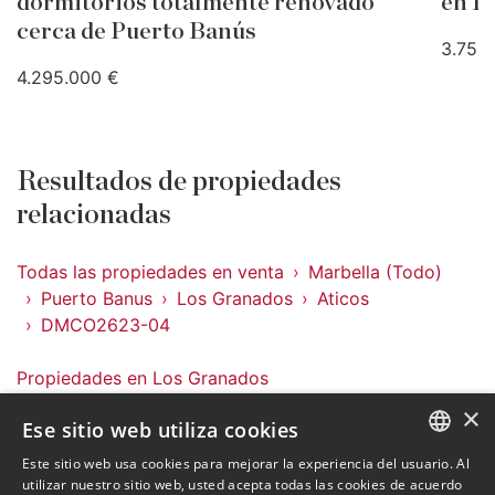
dormitorios totalmente renovado
en P
cerca de Puerto Banús
3.750
4.295.000 €
Resultados de propiedades
relacionadas
Todas las propiedades en venta
Marbella (Todo)
Puerto Banus
Los Granados
Aticos
DMCO2623-04
Propiedades en Los Granados
Propiedades en Puerto Banus
×
Ese sitio web utiliza cookies
Propiedades en Marbella (Todo)
Aticos en Los Granados
Este sitio web usa cookies para mejorar la experiencia del usuario. Al
ENGLISH
utilizar nuestro sitio web, usted acepta todas las cookies de acuerdo