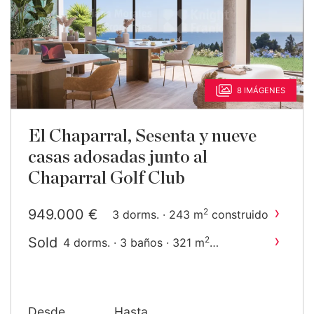
8 IMÁGENES
El Chaparral, Sesenta y nueve
casas adosadas junto al
Chaparral Golf Club
›
949.000 €
2
3 dorms. · 243 m
construido
›
Sold
2
4 dorms. · 3 baños · 321 m
construido
Desde
Hasta