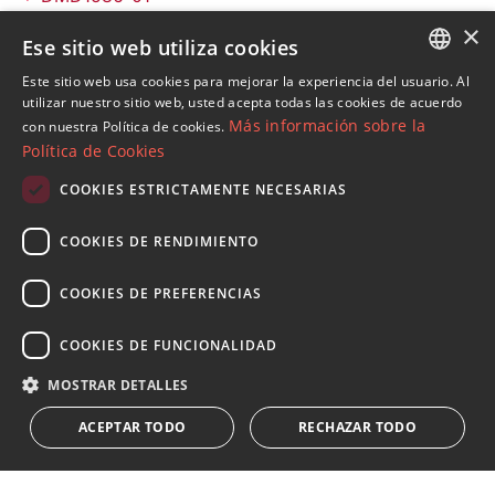
×
Ese sitio web utiliza cookies
Propiedades en San Pedro de Alcantara
Apartamentos y Pisos en San Pedro de Alcantara
Este sitio web usa cookies para mejorar la experiencia del usuario. Al
ENGLISH
utilizar nuestro sitio web, usted acepta todas las cookies de acuerdo
Más información sobre la
con nuestra Política de cookies.
SPANISH
Política de Cookies
FRENCH
COOKIES ESTRICTAMENTE NECESARIAS
Suscribase a nuestro Newsletter
GERMAN
Reciba novedades sobre propiedades , actualidad y
COOKIES DE RENDIMIENTO
RUSSIAN
estilo de vida de Marbella
COOKIES DE PREFERENCIAS
Suscribirse
COOKIES DE FUNCIONALIDAD
Acepto el
política de privacidad
MOSTRAR DETALLES
Le informamos que los datos personales obtenidos mediante
ACEPTAR TODO
RECHAZAR TODO
este formulario
...Expandir