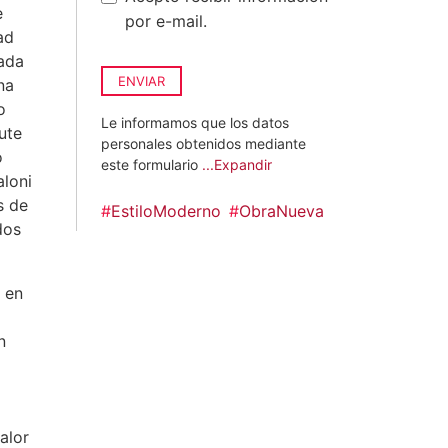
e
por e-mail.
ad
pada
ENVIAR
na
o
Le informamos que los datos
ute
personales obtenidos mediante
o
este formulario
...Expandir
loni
s de
#
EstiloModerno
#
ObraNueva
dos
s en
n
alor