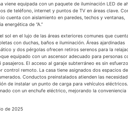
casa viene equipada con un paquete de iluminación
LED
de ah
ntos de teléfono, internet y puntos de TV en áreas clave. Co
ficio cuenta con aislamiento en paredes, techos y ventanas,
ia energética de “A.”
 el sol en el lujo de las áreas exteriores comunes que cuent
mpletas con duchas, baños e iluminación. Áreas ajardinadas
tico y dos pérgolas ofrecen retiros serenos para la relajac
bloque equipado con un ascensor adecuado para personas c
pasajeros. El acceso al garaje subterráneo es sin esfuerz
 control remoto. La casa tiene asignados dos espacios de
umerados. Conductos preinstalados atienden las necesidad
ión de instalar un punto de carga para vehículos eléctricos.
gnado con un enchufe eléctrico, mejorando la conveniencia
nio de 2025