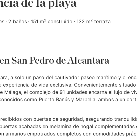
ncia de la playa
2
2
os
2 baños
151 m
construido
132 m
terraza
 en San Pedro de Alcantara
ra, a solo un paso del cautivador paseo marítimo y el en
una experiencia de vida exclusiva. Convenientemente situado
 Málaga, el complejo de 91 unidades encarna el lujo de viv
econocidos como Puerto Banús y Marbella, ambos a un cort
n recibidos con puertas de seguridad, asegurando tranquilid
tes puertas acabadas en melamina de nogal complementadas
 con armarios empotrados completos con comodidades prác