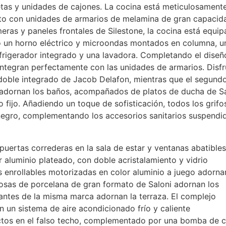
etas y unidades de cajones. La cocina está meticulosament
to con unidades de armarios de melamina de gran capacid
eras y paneles frontales de Silestone, la cocina está equi
o un horno eléctrico y microondas montados en columna, u
frigerador integrado y una lavadora. Completando el diseñ
 integran perfectamente con las unidades de armarios. Disfr
o doble integrado de Jacob Delafon, mientras que el segund
 adornan los baños, acompañados de platos de ducha de Sa
fijo. Añadiendo un toque de sofisticación, todos los grifo
negro, complementando los accesorios sanitarios suspendi
puertas correderas en la sala de estar y ventanas abatible
r aluminio plateado, con doble acristalamiento y vidrio
 enrollables motorizadas en color aluminio a juego adorna
dosas de porcelana de gran formato de Saloni adornan los
zantes de la misma marca adornan la terraza. El complejo
un sistema de aire acondicionado frío y caliente
ctos en el falso techo, complementado por una bomba de c