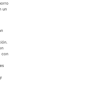
orro
n un
an
ión.
on
o con
es
 y