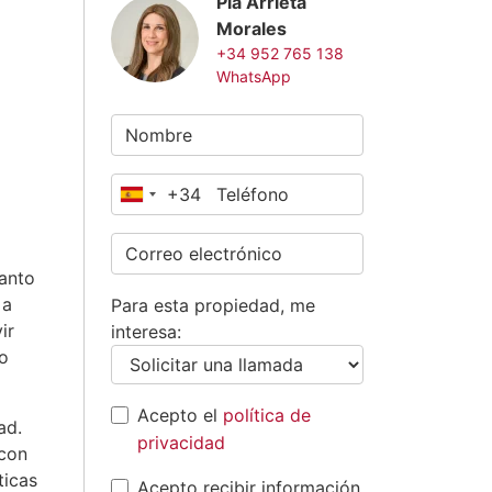
Pía Arrieta
Morales
+34 952 765 138
WhatsApp
+34
España
+34
canto
 a
Para esta propiedad, me
ir
interesa:
o
Acepto el
política de
ad.
privacidad
 con
ticas
Acepto recibir información