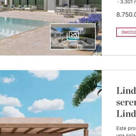
3.301 
8.750.
DMCO2
34 imágenes
Lind
sere
Lind
Este pro
una sola