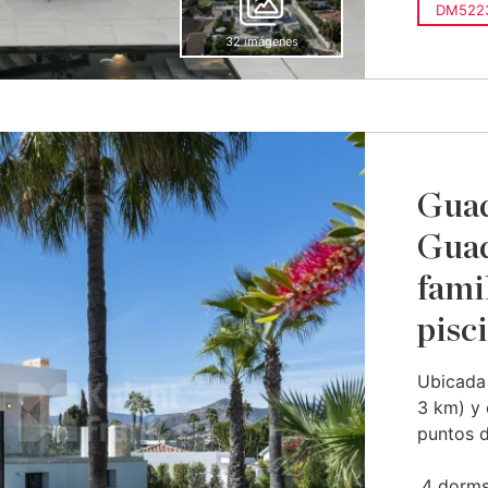
DM5223
32 imágenes
Guad
Guad
fami
pisc
Ubicada 
3 km) y 
puntos d
4 dorms