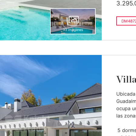
3.295.
DM4872
33 imágenes
Vill
Ubicada 
Guadalmi
ocupa un
las zonas
5 dorms