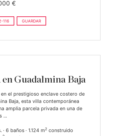
000 €
-116
GUARDAR
a en Guadalmina Baja
en el prestigioso enclave costero de
na Baja, esta villa contemporánea
a amplia parcela privada en una de
 ...
2
.
6 baños
1.124 m
construido