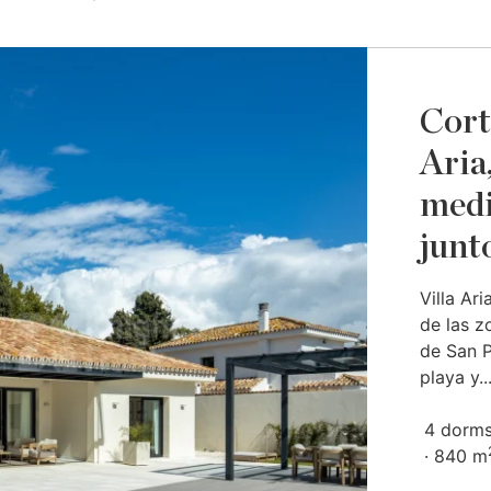
Cort
Aria,
medi
junto
Villa Ar
de las 
de San P
playa y..
4 dorms
840 m