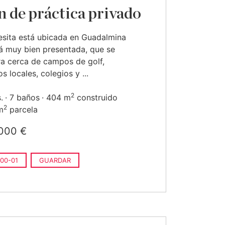
n de práctica privado
resita está ubicada en Guadalmina
tá muy bien presentada, que se
a cerca de campos de golf,
s locales, colegios y ...
2
.
7 baños
404 m
construido
2
m
parcela
000 €
00-01
GUARDAR