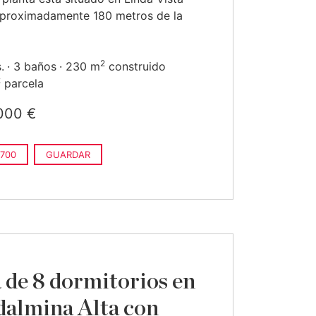
aproximadamente 180 metros de la
2
.
3 baños
230 m
construido
2
parcela
000 €
700
GUARDAR
a de 8 dormitorios en
almina Alta con