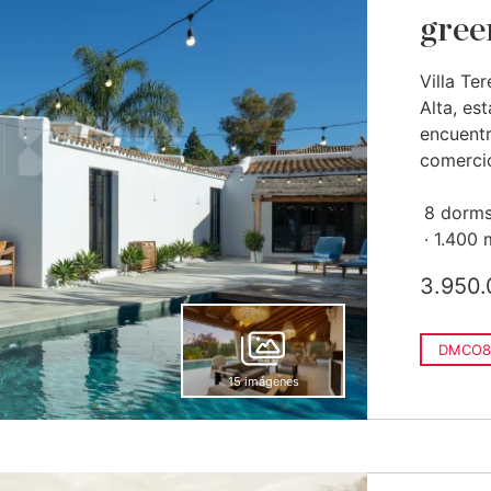
gree
Villa Te
Alta, es
encuentr
comercio
8 dorms
1.400 
3.950.
DMCO8
15 imágenes