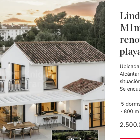
Lind
MImo
reno
play
Ubicada 
Alcántar
situació
Se encue
5 dorms
800 m
2.500.