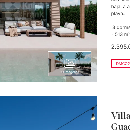
baja, a 
playa...
3 dorms
513 m
2.395.
DMCO2
19 imágenes
Vill
Guad