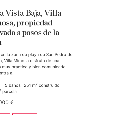
a Vista Baja, Villa
sa, propiedad
vada a pasos de la
a
en la zona de playa de San Pedro de
a, Villa Mimosa disfruta de una
n muy práctica y bien comunicada.
ntra a...
2
.
5 baños
251 m
construido
2
parcela
000 €