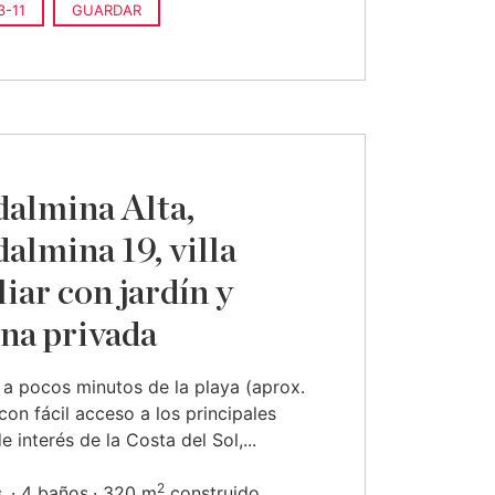
-11
GUARDAR
almina Alta,
almina 19, villa
liar con jardín y
ina privada
a pocos minutos de la playa (aprox.
con fácil acceso a los principales
e interés de la Costa del Sol,...
2
.
4 baños
320 m
construido