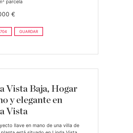
2
m
parcela
000 €
704
GUARDAR
a Vista Baja, Hogar
no y elegante en
a Vista
yecto llave en mano de una villa de
 planta está situado en Linda Vista