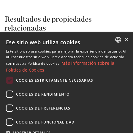
Resultados de propiedades
relacionadas
×
Ese sitio web utiliza cookies
Todas las propiedades en venta
Sotogrande
Sotogrande Alto
Villas y Chalets
DM5355-03
Este sitio web usa cookies para mejorar la experiencia del usuario. Al
ENGLISH
utilizar nuestro sitio web, usted acepta todas las cookies de acuerdo
Más información sobre la
con nuestra Política de cookies.
Propiedades en Sotogrande Alto
SPANISH
Política de Cookies
Propiedades en Sotogrande
FRENCH
Villas y Chalets en Sotogrande Alto
COOKIES ESTRICTAMENTE NECESARIAS
GERMAN
COOKIES DE RENDIMIENTO
RUSSIAN
COOKIES DE PREFERENCIAS
Suscribase a nuestro Newsletter
COOKIES DE FUNCIONALIDAD
Reciba novedades sobre propiedades , actualidad y
estilo de vida de Marbella
MOSTRAR DETALLES