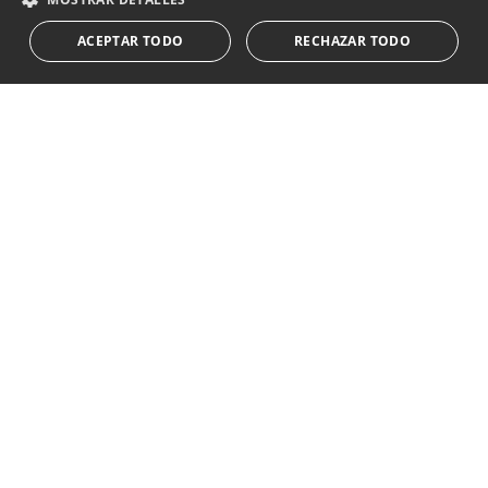
ACEPTAR TODO
RECHAZAR TODO
Suscribirse
Acepto el
política de privacidad
Le informamos que los datos personales obtenidos mediante
este formulario
...Expandir
Av. Canovas del Castillo 4
1st Floor, Office 3
29601 Marbella