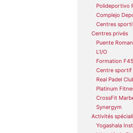
Polideportivo
Complejo Depo
Centres sporti
Centres privés
Puente Romano
L'I/O
Formation F4
Centre sporti
Real Padel Clu
Platinum Fitne
CrossFit Marbe
Synergym
Activités spécial
Yogashala Inst