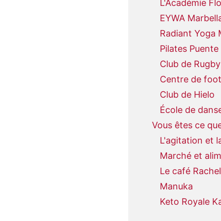
L'Académie Fl
EYWA Marbell
Radiant Yoga 
Pilates Puent
Club de Rugby
Centre de foot
Club de Hielo
École de danse
Vous êtes ce que
L'agitation et la
Marché et alim
Le café Rachel
Manuka
Keto Royale K