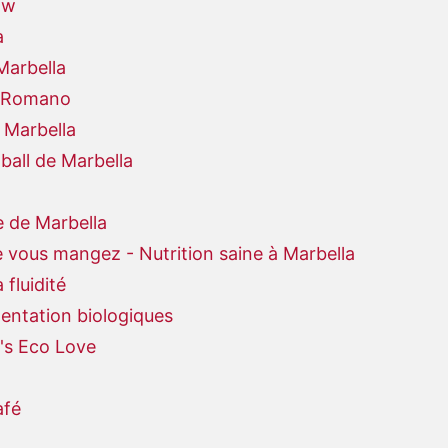
ow
a
Marbella
e Romano
 Marbella
ball de Marbella
 de Marbella
 vous mangez - Nutrition saine à Marbella
 fluidité
entation biologiques
's Eco Love
afé