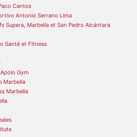
 Paco Cantos
rtivo Antonio Serrano Lima
fs Supera, Marbella et San Pedro Alcántara
 Santé et Fitness
5
f Apolo Gym
b Marbella
ss Marbella
lla
isées
itute