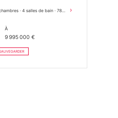
construit
›
chambres · 4 salles de bain · 785
2
construit
›
chambres · 4 salles de bain · 992
À
2
construit
9 995 000 €
SAUVEGARDER