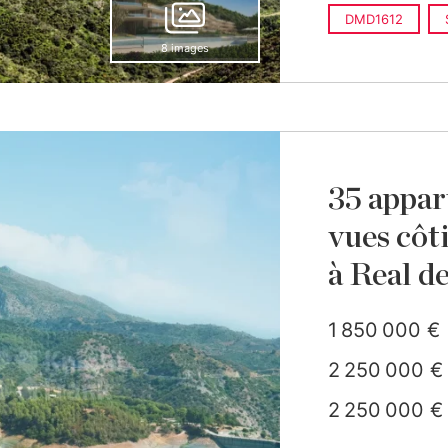
DMD1612
8 images
35 appar
vues côt
à Real d
1 850 000 €
2 250 000 €
2 250 000 €