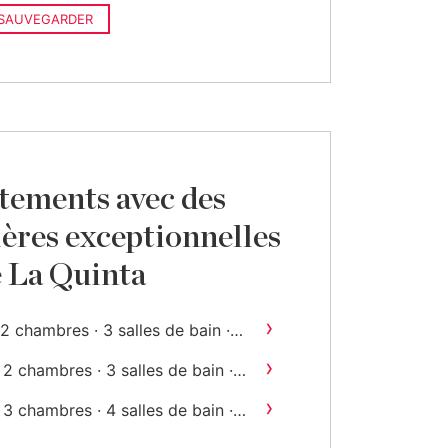
SAUVEGARDER
tements avec des
ières exceptionnelles
e La Quinta
›
2 chambres · 3 salles de bain ·
2
394 m
construit
›
2 chambres · 3 salles de bain ·
2
396 m
construit
›
3 chambres · 4 salles de bain ·
2
424 m
construit