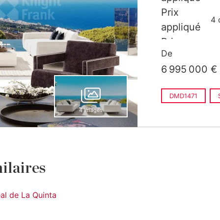
m
Prix
4 
appliqué
m
Prix
4 
De
appliqué
m
6 995 000 €
DMD1471
4 images
ilaires
al de La Quinta