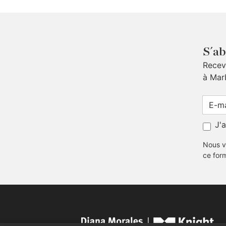
S´ab
Receve
à Mar
J'
Nous v
ce for