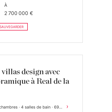
À
2 700 000 €
SAUVEGARDER
villas design avec
ramique à Real de la
›
chambres · 4 salles de bain · 692
2