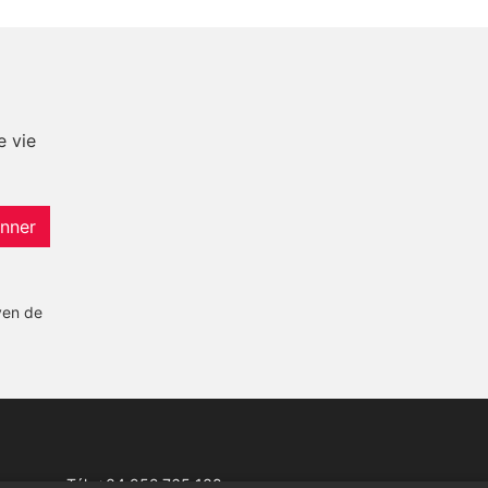
e vie
nner
yen de
Tél:
+34 952 765 138