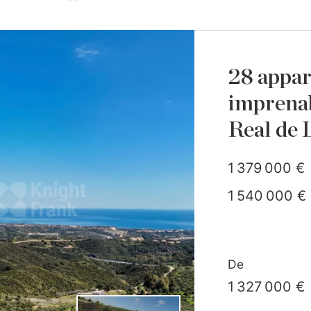
28 appar
imprenab
Real de 
1 379 000 €
1 540 000 €
De
1 327 000 €