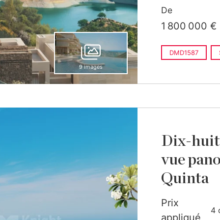
De
1 800 000 €
DMD1587
9 images
Dix-huit 
vue pano
Quinta
Prix
4 
appliqué