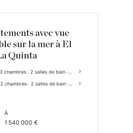
tements avec vue
le sur la mer à El
La Quinta
›
3 chambres · 2 salles de bain ·
2
198 m
construit
›
2 chambres · 2 salles de bain ·
2
340 m
construit
À
1 540 000 €