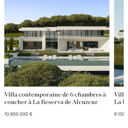
Villa contemporaine de 6 chambres à
Villa
coucher à La Reserva de Alcuzcuz
La R
10 900 000 €
9 100 