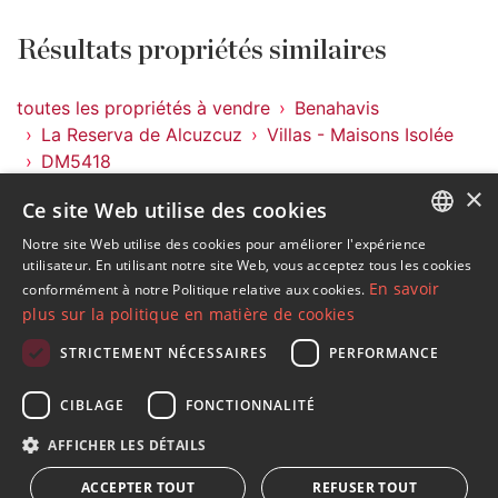
Résultats propriétés similaires
toutes les propriétés à vendre
Benahavis
La Reserva de Alcuzcuz
Villas - Maisons Isolée
DM5418
×
Ce site Web utilise des cookies
Propriétés à La Reserva de Alcuzcuz
Propriétés à Benahavis
Notre site Web utilise des cookies pour améliorer l'expérience
ENGLISH
utilisateur. En utilisant notre site Web, vous acceptez tous les cookies
Villas - Maisons Isolée à La Reserva de Alcuzcuz
En savoir
conformément à notre Politique relative aux cookies.
SPANISH
plus sur la politique en matière de cookies
FRENCH
STRICTEMENT NÉCESSAIRES
PERFORMANCE
GERMAN
S´abonner à notre lettre d'information
CIBLAGE
FONCTIONNALITÉ
RUSSIAN
Recevez des informations sur l'immobilier, l'actualité et
AFFICHER LES DÉTAILS
le style de vie à Marbella
ACCEPTER TOUT
REFUSER TOUT