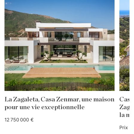
La Zagaleta, Casa Zenmar, une maison
Casa 
pour une vie exceptionnelle
Zaga
la m
12 750 000 €
Prix a