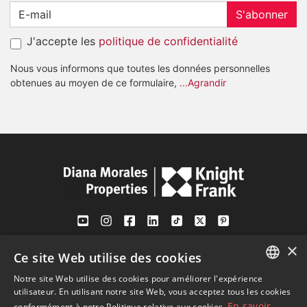
S'abonner
J'accepte les
politique de confidentialité
Nous vous informons que toutes les données personnelles
obtenues au moyen de ce formulaire,
...Agrandir
×
Av. Canovas del Castillo 4
Ce site Web utilise des cookies
1st Floor, Office 3
Notre site Web utilise des cookies pour améliorer l'expérience
29601 Marbella
ENGLISH
utilisateur. En utilisant notre site Web, vous acceptez tous les cookies
Voir sur la carte
En savoir
conformément à notre Politique relative aux cookies.