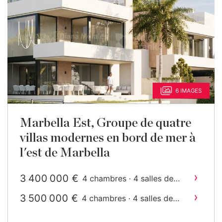
6 IMAGES
Marbella Est, Groupe de quatre
villas modernes en bord de mer à
l'est de Marbella
›
3 400 000 €
4 chambres · 4 salles de
2
bain · 455 m
construit
›
3 500 000 €
4 chambres · 4 salles de
2
bain · 457 m
construit