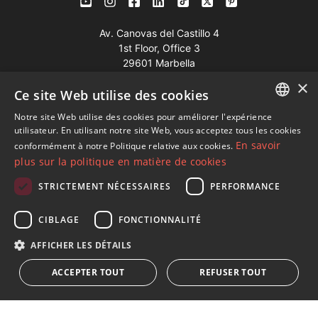
Av. Canovas del Castillo 4
1st Floor, Office 3
29601 Marbella
×
Voir sur la carte
Ce site Web utilise des cookies
Notre site Web utilise des cookies pour améliorer l'expérience
Tél:
+34 952 765 138
ENGLISH
utilisateur. En utilisant notre site Web, vous acceptez tous les cookies
Mob:
+34 601 636 766
En savoir
conformément à notre Politique relative aux cookies.
SPANISH
plus sur la politique en matière de cookies
Whatsapp:
+34 952 765 138
FRENCH
info@dmproperties.com
STRICTEMENT NÉCESSAIRES
PERFORMANCE
GERMAN
www.dmproperties.com
CIBLAGE
FONCTIONNALITÉ
RUSSIAN
© Copyright 1989 - 2026 Diana Morales Properties Knight
AFFICHER LES DÉTAILS
Frank ·
Termes et conditions d'utilisation du site Web
· Design
ACCEPTER TOUT
REFUSER TOUT
Web et référencement
Inmoba Networks