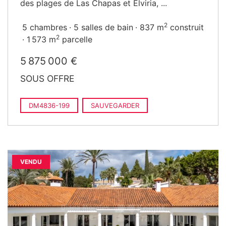
des plages de Las Chapas et Elviria, ...
2
5 chambres
5 salles de bain
837 m
construit
2
1 573 m
parcelle
5 875 000 €
SOUS OFFRE
DM4836-199
SAUVEGARDER
VENDU