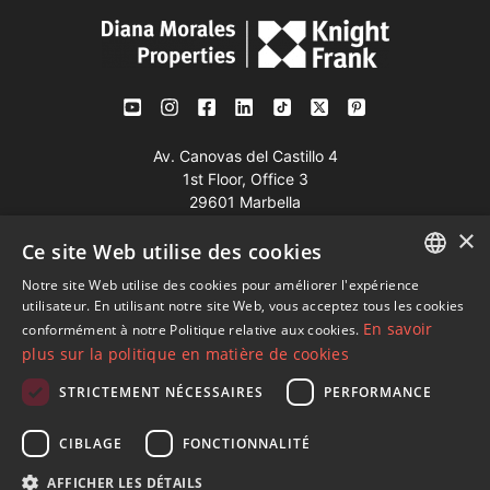
Av. Canovas del Castillo 4
1st Floor, Office 3
29601 Marbella
×
Voir sur la carte
Ce site Web utilise des cookies
Notre site Web utilise des cookies pour améliorer l'expérience
Tél:
+34 952 765 138
ENGLISH
utilisateur. En utilisant notre site Web, vous acceptez tous les cookies
Mob:
+34 601 636 766
En savoir
conformément à notre Politique relative aux cookies.
SPANISH
plus sur la politique en matière de cookies
Whatsapp:
+34 952 765 138
FRENCH
info@dmproperties.com
STRICTEMENT NÉCESSAIRES
PERFORMANCE
GERMAN
www.dmproperties.com
CIBLAGE
FONCTIONNALITÉ
RUSSIAN
© Copyright 1989 - 2026 Diana Morales Properties Knight
AFFICHER LES DÉTAILS