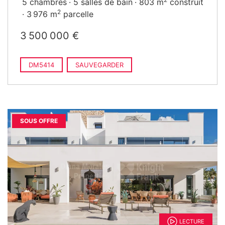
5 chambres
5 salles de bain
803 m
construit
2
3 976 m
parcelle
3 500 000 €
DM5414
SAUVEGARDER
SOUS OFFRE
LECTURE