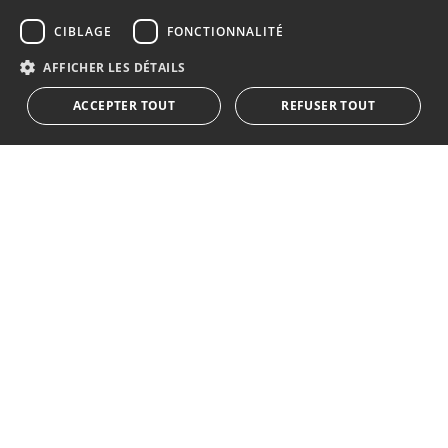
GERMAN
S´abonner à notre lettre d'information
CIBLAGE
FONCTIONNALITÉ
RUSSIAN
Recevez des informations sur l'immobilier, l'actualité et
AFFICHER LES DÉTAILS
le style de vie à Marbella
ACCEPTER TOUT
REFUSER TOUT
S'abonner
J'accepte les
politique de confidentialité
Nous vous informons que toutes les données personnelles
obtenues au moyen de ce formulaire,
...Agrandir