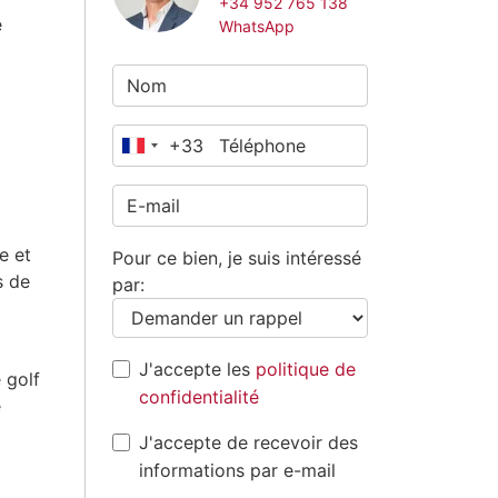
+34 952 765 138
e
WhatsApp
+33
France
+33
e et
Pour ce bien, je suis intéressé
s de
par:
J'accepte les
politique de
 golf
confidentialité
e
J'accepte de recevoir des
informations par e-mail