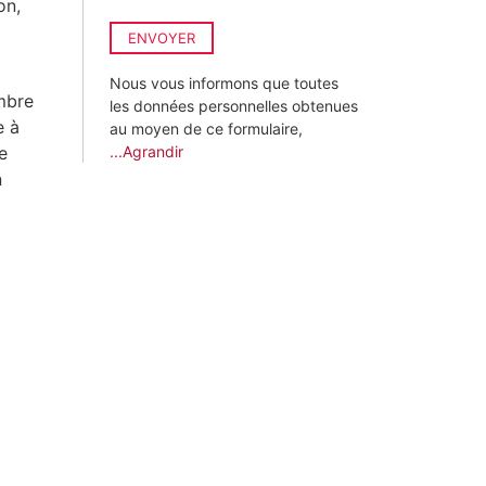
on,
ENVOYER
Nous vous informons que toutes
ambre
les données personnelles obtenues
e à
au moyen de ce formulaire,
e
...Agrandir
n