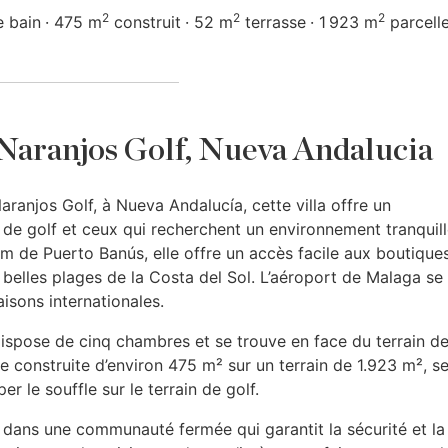
2
2
2
e bain
475 m
construit
52 m
terrasse
1 923 m
parcell
s Naranjos Golf, Nueva Andalucia
aranjos Golf, à Nueva Andalucía, cette villa offre un
e golf et ceux qui recherchent un environnement tranquill
km de Puerto Banús, elle offre un accès facile aux boutique
belles plages de la Costa del Sol. L’aéroport de Malaga se
aisons internationales.
ispose de cinq chambres et se trouve en face du terrain de
e construite d’environ 475 m² sur un terrain de 1.923 m², s
 le souffle sur le terrain de golf.
 dans une communauté fermée qui garantit la sécurité et la