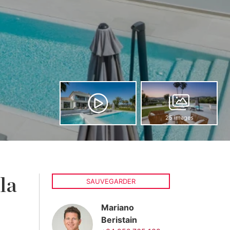
25 images
la
SAUVEGARDER
Mariano
Beristain