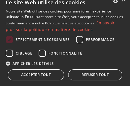
Ce site Web utilise des cookies
Propriétés à Nueva Andalucia
Propriétés à Marbella (Tout)
Notre site Web utilise des cookies pour améliorer l'expérience
ENGLISH
utilisateur. En utilisant notre site Web, vous acceptez tous les cookies
Villas - Maisons Isolée à Los Naranjos Golf
En savoir
conformément à notre Politique relative aux cookies.
SPANISH
plus sur la politique en matière de cookies
FRENCH
STRICTEMENT NÉCESSAIRES
PERFORMANCE
GERMAN
S´abonner à notre lettre d'information
CIBLAGE
FONCTIONNALITÉ
RUSSIAN
Recevez des informations sur l'immobilier, l'actualité et
AFFICHER LES DÉTAILS
le style de vie à Marbella
ACCEPTER TOUT
REFUSER TOUT
S'abonner
J'accepte les
politique de confidentialité
Nous vous informons que toutes les données personnelles
obtenues au moyen de ce formulaire,
...Agrandir