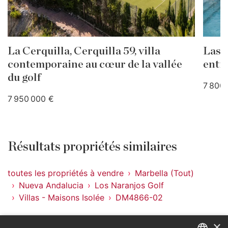
La Cerquilla, Cerquilla 59, villa
Las B
contemporaine au cœur de la vallée
enti
du golf
7 800
7 950 000 €
Résultats propriétés similaires
toutes les propriétés à vendre
Marbella (Tout)
Nueva Andalucia
Los Naranjos Golf
Villas - Maisons Isolée
DM4866-02
Propriétés à Los Naranjos Golf
×