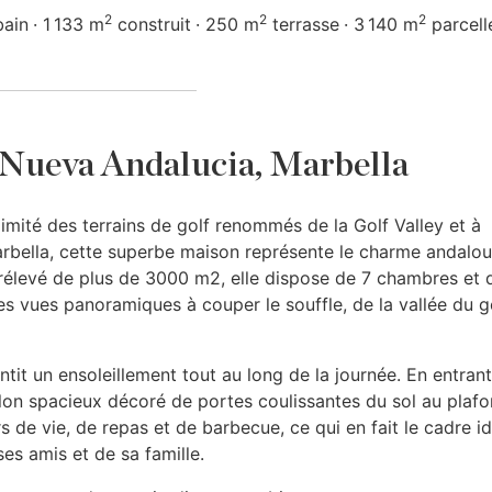
2
2
2
bain
1 133 m
construit
250 m
terrasse
3 140 m
parcell
à Nueva Andalucia, Marbella
ximité des terrains de golf renommés de la Golf Valley et à
rbella, cette superbe maison représente le charme andalou
surélevé de plus de 3000 m2, elle dispose de 7 chambres et 
 des vues panoramiques à couper le souffle, de la vallée du g
antit un ensoleillement tout au long de la journée. En entrant
lon spacieux décoré de portes coulissantes du sol au plafo
s de vie, de repas et de barbecue, ce qui en fait le cadre id
ses amis et de sa famille.