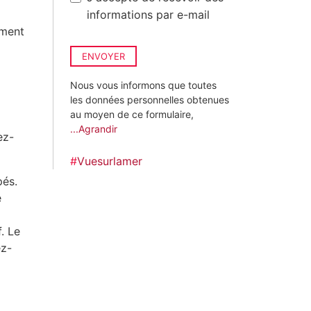
informations par e-mail
ement
ENVOYER
Nous vous informons que toutes
les données personnelles obtenues
au moyen de ce formulaire,
...Agrandir
ez-
#
Vuesurlamer
pés.
e
. Le
ez-