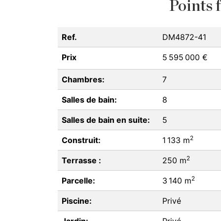
Points f
Ref.
DM4872-41
Prix
5 595 000 €
Chambres:
7
Salles de bain:
8
Salles de bain en suite:
5
2
Construit:
1 133 m
2
Terrasse :
250 m
2
Parcelle:
3 140 m
Piscine:
Privé