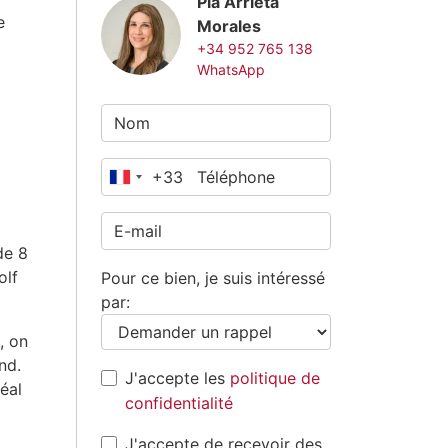
Pia Arrieta
e
Morales
+34 952 765 138
WhatsApp
+33
France
+33
de 8
olf
Pour ce bien, je suis intéressé
par:
, on
nd.
J'accepte les
politique de
éal
confidentialité
J'accepte de recevoir des