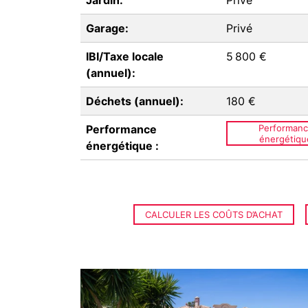
Jardin:
Privé
Garage:
Privé
IBI/Taxe locale
5 800 €
(annuel):
Déchets (annuel):
180 €
Performance
Performan
énergétiqu
énergétique :
CALCULER LES COÛTS D’ACHAT