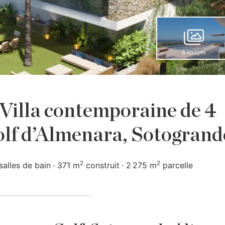
8 images
Villa contemporaine de 4
olf d’Almenara, Sotogrand
2
2
salles de bain
371 m
construit
2 275 m
parcelle