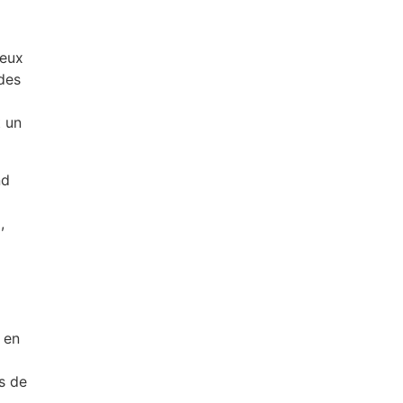
reux
 des
t un
nd
,
 en
es de