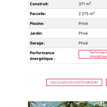
2
Construit:
371 m
2
Parcelle:
2 275 m
Piscine:
Privé
Jardin:
Privé
Garage:
Privé
Performance
Performan
énergétiqu
énergétique :
CALCULER LES COÛTS D’ACHAT