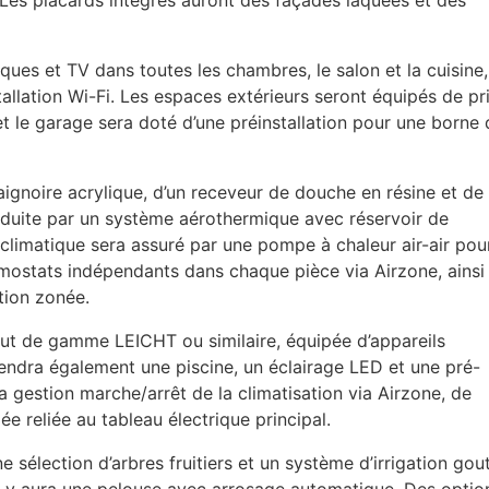
 Les placards intégrés auront des façades laquées et des
ues et TV dans toutes les chambres, le salon et la cuisine,
tallation Wi-Fi. Les espaces extérieurs seront équipés de pr
et le garage sera doté d’une préinstallation pour une borne 
aignoire acrylique, d’un receveur de douche en résine et de
oduite par un système aérothermique avec réservoir de
climatique sera assuré par une pompe à chaleur air-air pour
rmostats indépendants dans chaque pièce via Airzone, ainsi
tion zonée.
haut de gamme
LEICHT
ou similaire, équipée d’appareils
endra également une piscine, un éclairage
LED
et une pré-
a gestion marche/arrêt de la climatisation via Airzone, de
ée reliée au tableau électrique principal.
ne sélection d’arbres fruitiers et un système d’irrigation gou