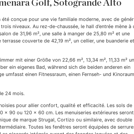
lmenara Golf, Sotogrande Alto
et a été conçue pour une vie familiale moderne, avec de géné
r trois niveaux. Au rez-de-chaussée, le hall d’entrée mène à
 un salon de 31,96 m², une salle à manger de 25,80 m² et une
terrasse couverte de 42,19 m², un cellier, une buanderie e
zimmer mit einer Größe von 22,66 m², 13,34 m², 11,33 m² u
ber ein eigenes Bad, während sich die beiden anderen ein
ge umfasst einen Fitnessraum, einen Fernseh- und Kinoraum
de 24 mois.
isies pour allier confort, qualité et efficacité. Les sols de
0 × 90 ou 120 × 60 cm. Les menuiseries extérieures seront
ique de marque Strugal, Cortizo ou similaire, avec double
intermédiaire. Toutes les fenêtres seront équipées de serrur