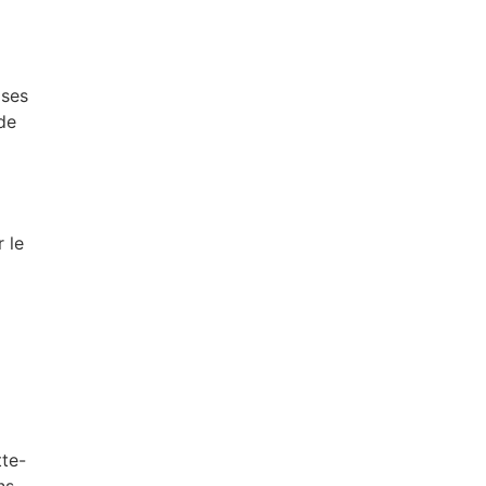
ises
de
 le
tte-