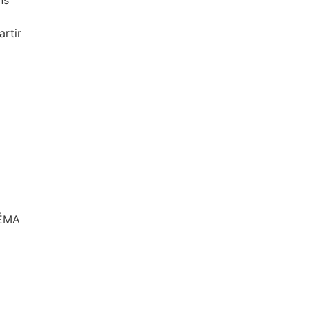
ns
artir
NÉMA