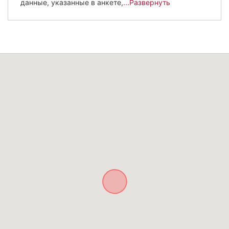
данные, указанные в анкете,
...Развернуть