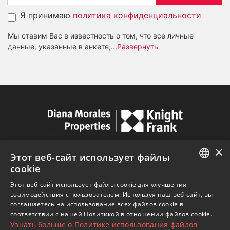
Я принимаю
политика конфиденциальности
Мы ставим Вас в известность о том, что все личные
данные, указанные в анкете,
...Развернуть
×
Этот веб-сайт использует файлы
cookie
Av. Canovas del Castillo 4
ENGLISH
1st Floor, Office 3
Этот веб-сайт использует файлы cookie для улучшения
взаимодействия с пользователем. Используя наш веб-сайт, вы
29601 Marbella
SPANISH
соглашаетесь на использование всех файлов cookie в
Посмотреть на карте
соответствии с нашей Политикой в ​​отношении файлов cookie.
FRENCH
Узнать больше о Политике использования файлов