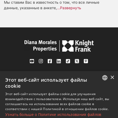
Мы ставим Вас в известность о том, что все личные
данные, указанные в анкете,
...Развернуть
Av. Canovas del Castillo 4
×
1st Floor, Office 3
Этот веб-сайт использует файлы
29601 Marbella
cookie
ENGLISH
Посмотреть на карте
Этот веб-сайт использует файлы cookie для улучшения
взаимодействия с пользователем. Используя наш веб-сайт, вы
SPANISH
соглашаетесь на использование всех файлов cookie в
Телефон:
+34 952 765 138
соответствии с нашей Политикой в ​​отношении файлов cookie.
FRENCH
Узнать больше о Политике использования файлов
Моб:
+34 601 636 766