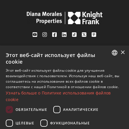
Av. Canovas del Castillo 4
×
1st Floor, Office 3
Этот веб-сайт использует файлы
29601 Marbella
cookie
Посмотреть на карте
ENGLISH
Этот веб-сайт использует файлы cookie для улучшения
взаимодействия с пользователем. Используя наш веб-сайт, вы
SPANISH
соглашаетесь на использование всех файлов cookie в
Телефон:
+34 952 765 138
соответствии с нашей Политикой в ​​отношении файлов cookie.
FRENCH
Узнать больше о Политике использования файлов
Моб:
+34 601 636 766
GERMAN
cookie
Whatsapp:
+34 952 765 138
RUSSIAN
info@dmproperties.com
ОБЯЗАТЕЛЬНЫЕ
АНАЛИТИЧЕСКИЕ
www.dmproperties.com
ЦЕЛЕВЫЕ
ФУНКЦИОНАЛЬНЫЕ