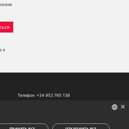
жизни
ться
е в
Телефон:
+34 952 765 138
Моб:
+34 601 636 766
×
Whatsapp:
+34 952 765 138
info@dmproperties.com
ENGLISH
www.dmproperties.com
ПРИНЯТЬ ВСЕ
ОТКЛОНИТЬ ВСЕ