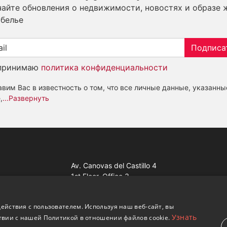
айте обновления о недвижимости, новостях и образе 
белье
Подписа
принимаю
политика конфиденциальности
вим Вас в известность о том, что все личные данные, указанны
,
...Развернуть
Av. Canovas del Castillo 4
1st Floor, Office 3
29601 Marbella
Посмотреть на карте
ействия с пользователем. Используя наш веб-сайт, вы
Узнать
твии с нашей Политикой в ​​отношении файлов cookie.