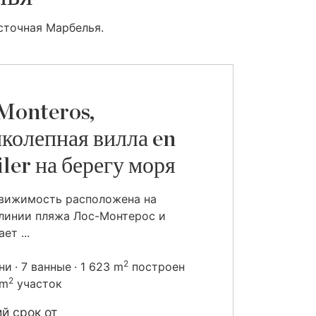
осточная Марбелья.
Monteros,
колепная вилла en
iler на берегу моря
вижимость расположена на
линии пляжа Лос-Монтерос и
ет ...
2
ни
7 ванные
1 623 m
построен
2
 m
участок
й срок от