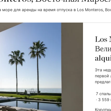
а море для аренды на время отпуска в Los Monteros, В
Los 
Вели
alqu
Эта нед
первой 
предлага
7 спаль
3 559
Коротки