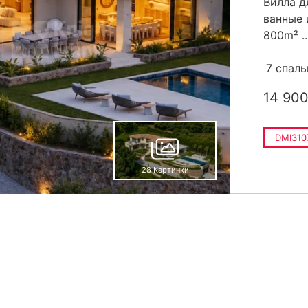
Вилла д
ванные 
800m² ..
7 спаль
14 900
DMI310
28 Картинки