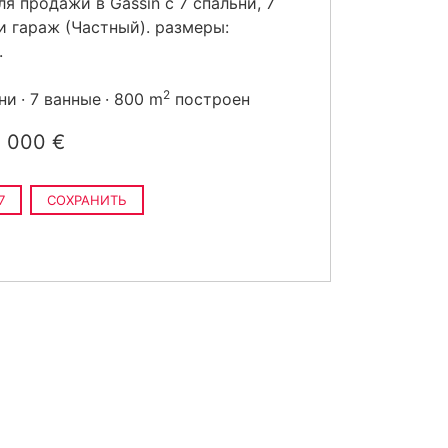
ля продажи в Gassin с 7 спальни, 7
и гараж (Частный). размеры:
.
2
ни
7 ванные
800 m
построен
 000 €
7
СОХРАНИТЬ