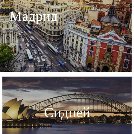
Мадрид
Сидней