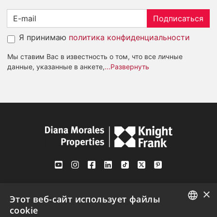
Подписаться
Я принимаю
политика конфиденциальности
Мы ставим Вас в известность о том, что все личные
данные, указанные в анкете,
...Развернуть
Av. Canovas del Castillo 4
×
1st Floor, Office 3
Этот веб-сайт использует файлы
29601 Marbella
cookie