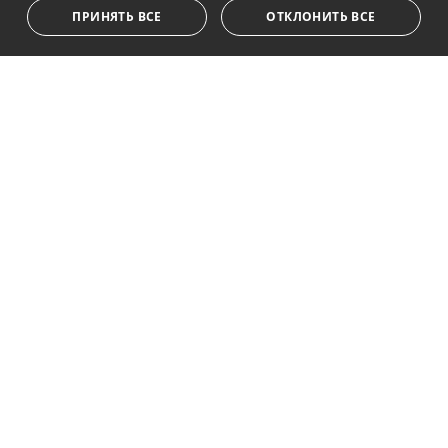
ПРИНЯТЬ ВСЕ
ОТКЛОНИТЬ ВСЕ
Подписаться
Я принимаю
политика конфиденциальности
Мы ставим Вас в известность о том, что все личные
данные, указанные в анкете,
...Развернуть
Av. Canovas del Castillo 4
1st Floor, Office 3
29601 Marbella
Посмотреть на карте