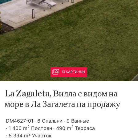
13 КАРТИНКИ
La Zagaleta, Вилла с видом на
море в Ла Загалета на продажу
DM4627-01
6 Спальни
9 Ванные
2
2
1 400 m
Пострен
490 m
Терраса
2
5 394 m
Участок