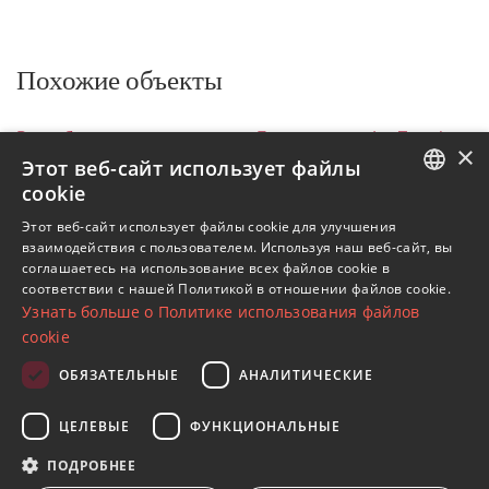
Похожие объекты
Все объекты на продажу
Бенахавис
La Zagaleta
×
Виллы
DM4627-01
Этот веб-сайт использует файлы
cookie
Объекты в La Zagaleta
ENGLISH
Этот веб-сайт использует файлы cookie для улучшения
Объекты в Бенахавис
взаимодействия с пользователем. Используя наш веб-сайт, вы
SPANISH
Виллы в La Zagaleta
соглашаетесь на использование всех файлов cookie в
соответствии с нашей Политикой в ​​отношении файлов cookie.
FRENCH
Узнать больше о Политике использования файлов
GERMAN
cookie
RUSSIAN
ОБЯЗАТЕЛЬНЫЕ
АНАЛИТИЧЕСКИЕ
Подпишитесь на нашу рассылку
ЦЕЛЕВЫЕ
ФУНКЦИОНАЛЬНЫЕ
Получайте обновления о недвижимости, новостях
и образе жизни в Марбелье
ПОДРОБНЕЕ