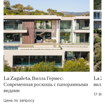
La Zagaleta, Вилла Гермес:
La Z
Современная роскошь с панорамными
вилла
видами
17 90
Цена по запросу