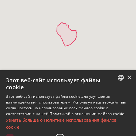
×
Этот веб-сайт использует файлы
cookie
ENGLISH
Этот веб-сайт использует файлы cookie для улучшения
взаимодействия с пользователем. Используя наш веб-сайт, вы
SPANISH
соглашаетесь на использование всех файлов cookie в
соответствии с нашей Политикой в ​​отношении файлов cookie.
FRENCH
Узнать больше о Политике использования файлов
GERMAN
cookie
RUSSIAN