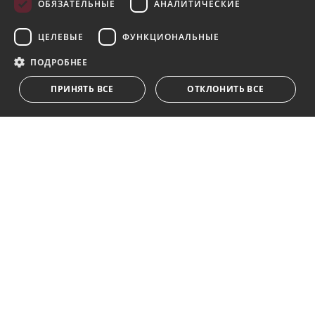
ОБЯЗАТЕЛЬНЫЕ
АНАЛИТИЧЕСКИЕ
Подпишитесь на нашу рассылку
ЦЕЛЕВЫЕ
ФУНКЦИОНАЛЬНЫЕ
Получайте обновления о недвижимости, новостях
и образе жизни в Марбелье
ПОДРОБНЕЕ
ПРИНЯТЬ ВСЕ
ОТКЛОНИТЬ ВСЕ
Подписаться
Я принимаю
политика конфиденциальности
Мы ставим Вас в известность о том, что все личные
данные, указанные в анкете,
...Развернуть