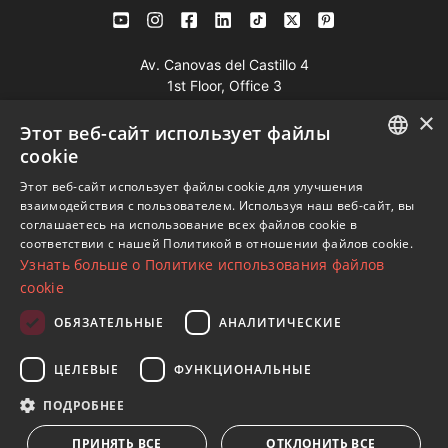
Av. Canovas del Castillo 4
1st Floor, Office 3
29601 Marbella
×
Этот веб-сайт использует файлы
Посмотреть на карте
cookie
ENGLISH
Этот веб-сайт использует файлы cookie для улучшения
Телефон:
+34 952 765 138
взаимодействия с пользователем. Используя наш веб-сайт, вы
SPANISH
Моб:
+34 601 636 766
соглашаетесь на использование всех файлов cookie в
соответствии с нашей Политикой в ​​отношении файлов cookie.
FRENCH
Whatsapp:
+34 952 765 138
Узнать больше о Политике использования файлов
info@dmproperties.com
GERMAN
cookie
www.dmproperties.com
RUSSIAN
ОБЯЗАТЕЛЬНЫЕ
АНАЛИТИЧЕСКИЕ
© Copyright 1989 - 2026 Diana Morales Properties Knight
ЦЕЛЕВЫЕ
ФУНКЦИОНАЛЬНЫЕ
Frank ·
Сайт применяет Правила и условия
· Дизайн сайтов
ПОДРОБНЕЕ
и СЕО
Inmoba Networks
ПРИНЯТЬ ВСЕ
ОТКЛОНИТЬ ВСЕ