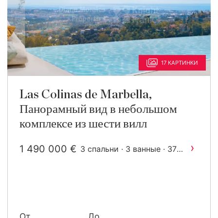
17 КАРТИНКИ
Las Colinas de Marbella,
Панорамный вид в небольшом
комплексе из шести вилл
›
1 490 000 €
3 спальни · 3 ванные · 372
2
m
построен
От
До