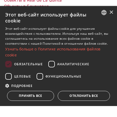
Объекты в Бенахавис
×
Пентхаусы в Real de La Quinta
Этот веб-сайт использует файлы
cookie
ENGLISH
Этот веб-сайт использует файлы cookie для улучшения
взаимодействия с пользователем. Используя наш веб-сайт, вы
SPANISH
соглашаетесь на использование всех файлов cookie в
Подпишитесь на нашу рассылку
соответствии с нашей Политикой в ​​отношении файлов cookie.
FRENCH
Узнать больше о Политике использования файлов
Получайте обновления о недвижимости, новостях
GERMAN
cookie
и образе жизни в Марбелье
RUSSIAN
ОБЯЗАТЕЛЬНЫЕ
АНАЛИТИЧЕСКИЕ
Подписаться
ЦЕЛЕВЫЕ
ФУНКЦИОНАЛЬНЫЕ
Я принимаю
политика конфиденциальности
ПОДРОБНЕЕ
Мы ставим Вас в известность о том, что все личные
ПРИНЯТЬ ВСЕ
ОТКЛОНИТЬ ВСЕ
данные, указанные в анкете,
...Развернуть