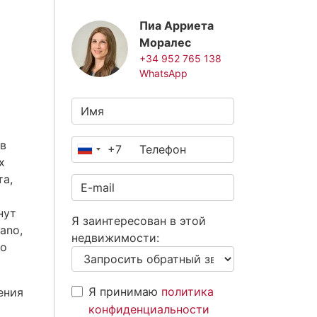
Пиа Арриета
Моралес
+34 952 765 138
WhatsApp
в
+7
Россия
х
+7
та,
нут
Я заинтересован в этой
ano,
недвижимости:
до
Я принимаю
политика
ения
конфиденциальности