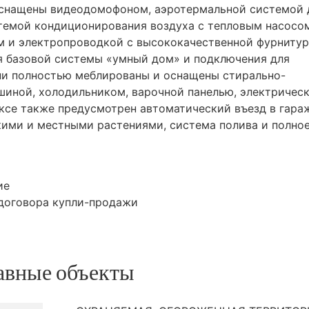
оснащены видеодомофоном, аэротермальной системой 
стемой кондиционирования воздуха с тепловым насосо
 и электропроводкой с высококачественной фурнитур
я базовой системы «умный дом» и подключения для
хни полностью меблированы и оснащены стирально-
иной, холодильником, варочной панелью, электричес
ксе также предусмотрен автоматический въезд в гара
кими и местными растениями, система полива и полно
ие
договора купли-продажи
авные объекты