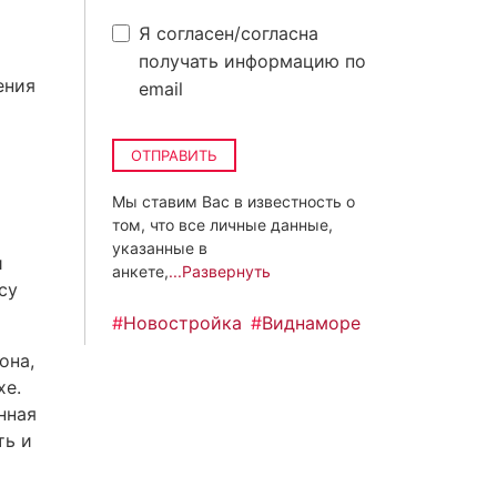
Я согласен/согласна
получать информацию по
ения
email
ОТПРАВИТЬ
Мы ставим Вас в известность о
том, что все личные данные,
указанные в
и
анкете,
...Развернуть
су
#
Новостройка
#
Виднаморе
она,
хе.
нная
ть и