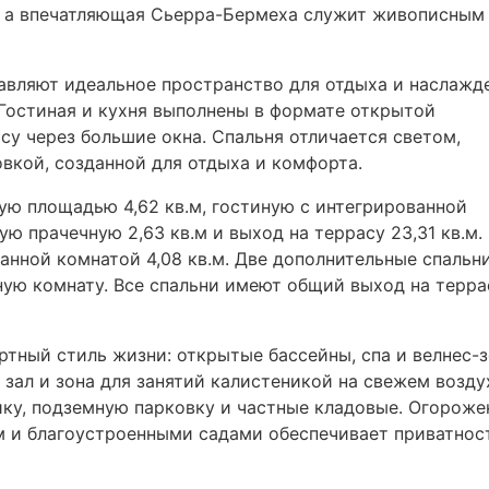
, а впечатляющая Сьерра-Бермеха служит живописным
вляют идеальное пространство для отдыха и наслажд
Гостиная и кухня выполнены в формате открытой
су через большие окна. Спальня отличается светом,
вкой, созданной для отдыха и комфорта.
ю площадью 4,62 кв.м, гостиную с интегрированной
ю прачечную 2,63 кв.м и выход на террасу 23,31 кв.м.
 ванной комнатой 4,08 кв.м. Две дополнительные спальн
анную комнату. Все спальни имеют общий выход на терра
тный стиль жизни: открытые бассейны, спа и велнес-з
ал и зона для занятий калистеникой на свежем возду
ку, подземную парковку и частные кладовые. Огороже
 и благоустроенными садами обеспечивает приватнос