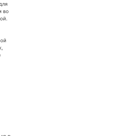
для
м во
ой.
кой
ж,
е