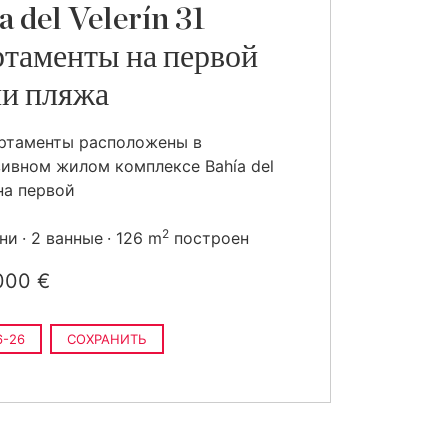
a del Velerín 31
таменты на первой
и пляжа
ртаменты расположены в
ивном жилом комплексе Bahía del
 на первой
2
ьни
2 ванные
126 m
построен
000 €
6-26
СОХРАНИТЬ