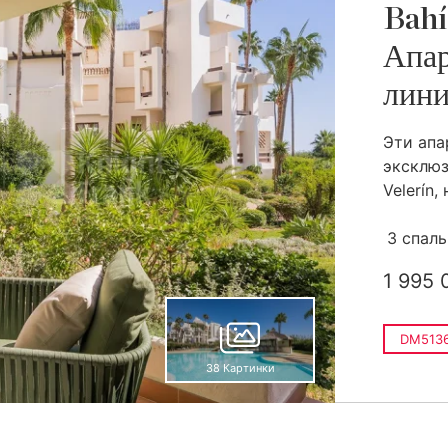
Bahí
Апар
лини
Эти апа
эксклюз
Velerín,
3 спал
1 995 
DM513
38 Картинки