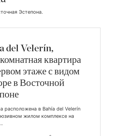
сточная Эстепона.
a del Velerín,
комнатная квартира
ервом этаже с видом
оре в Восточной
поне
а расположена в Bahía del Velerín
люзивном жилом комплексе на
..