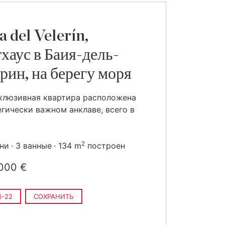
a del Velerín,
хаус в Баия-дель-
рин, на берегу моря
клюзивная квартира расположена
егически важном анклаве, всего в
2
ьни
3 ванные
134 m
построен
000 €
6-22
СОХРАНИТЬ