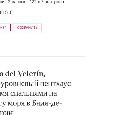
2
ьни
2 ванные
122 m
построен
000 €
6-34
СОХРАНИТЬ
a del Velerín,
уровневый пентхаус
емя спальнями на
гу моря в Баия-де-
ерин