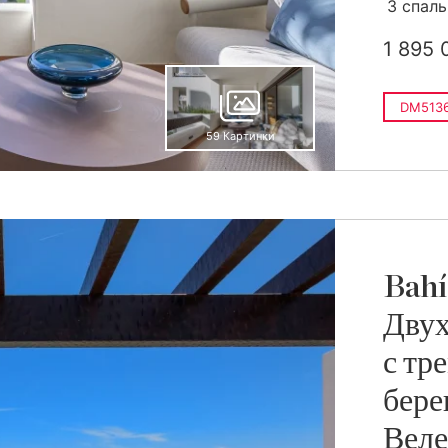
3 спал
1 895 
DM513
59 Картинки
Bahí
Двух
с тр
бере
Вел