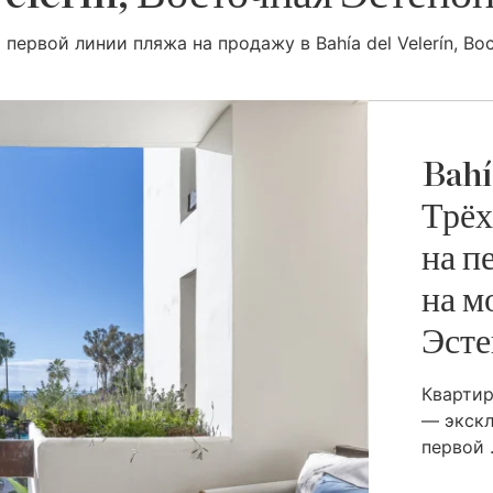
 первой линии пляжа на продажу в Bahía del Velerín, Во
Bahí
Трёх
на п
на м
Эсте
Квартир
— экск
первой .