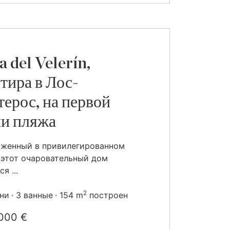
a del Velerín,
тира в Лос-
ерос, на первой
и пляжа
оженный в привилегированном
 этот очаровательный дом
я ...
2
ьни
3 ванные
154 m
построен
000 €