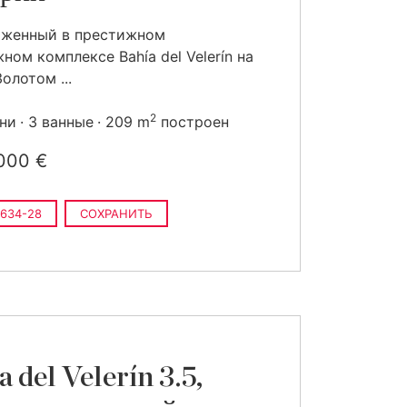
оженный в престижном
ном комплексе Bahía del Velerín на
олотом ...
2
ьни
3 ванные
209 m
построен
000 €
634-28
СОХРАНИТЬ
a del Velerín 3.5,