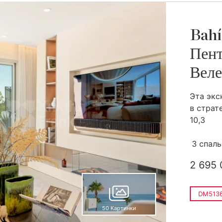
Bahí
Пент
Веле
Эта экс
в страт
10,3
3 спал
2 695 
DM513
50 Картинки