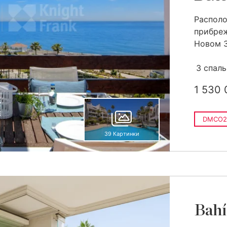
Распол
прибреж
Новом З
3 спал
1 530 
DMCO2
39 Картинки
Bahí