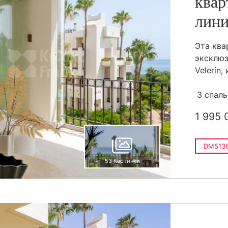
квар
лини
Эта ква
эксклюз
Velerín, 
3 спал
1 995 
DM5136
53 Картинки