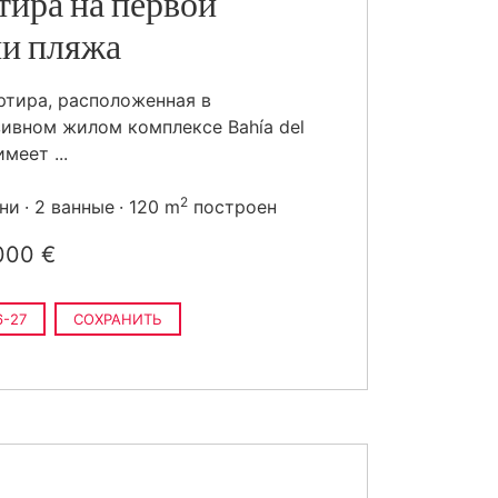
тира на первой
и пляжа
ртира, расположенная в
ивном жилом комплексе Bahía del
имеет ...
2
ьни
2 ванные
120 m
построен
000 €
-27
СОХРАНИТЬ