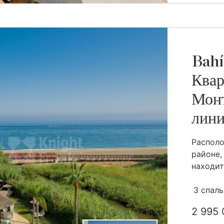
Bahí
Квар
Монт
лини
Распол
районе,
находитс
3 спал
2 995 