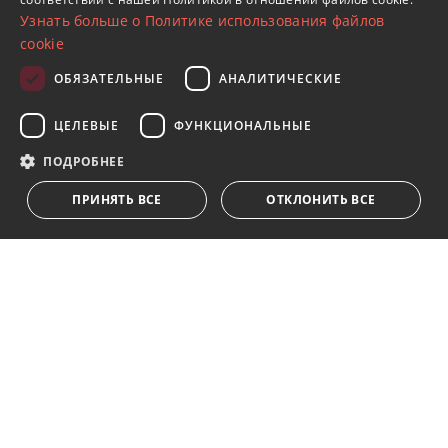
FRENCH
Узнать больше о Политике использования файлов
GERMAN
cookie
RUSSIAN
ОБЯЗАТЕЛЬНЫЕ
АНАЛИТИЧЕСКИЕ
Подпишитесь на нашу рассылку
ЦЕЛЕВЫЕ
ФУНКЦИОНАЛЬНЫЕ
Получайте обновления о недвижимости, новостях
и образе жизни в Марбелье
ПОДРОБНЕЕ
ПРИНЯТЬ ВСЕ
ОТКЛОНИТЬ ВСЕ
Подписаться
Я принимаю
политика конфиденциальности
Мы ставим Вас в известность о том, что все личные
данные, указанные в анкете,
...Развернуть