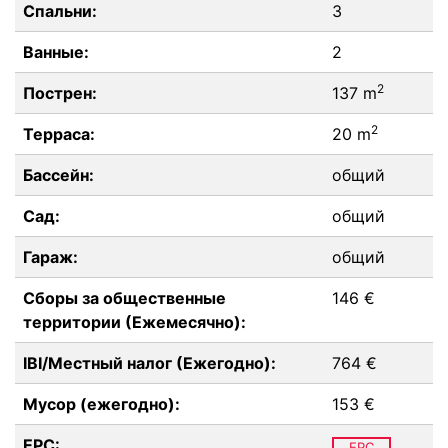
Спальни:
3
Ванные:
2
2
Пострен:
137 m
2
Терраса:
20 m
Бассейн:
общий
Сад:
общий
Гараж:
общий
Сборы за общественные
146 €
территории (Ежемесячно):
IBI/Местный налог (Ежегодно):
764 €
Мусор (ежегодно):
153 €
EPC:
EPC