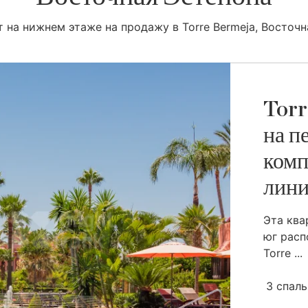
т на нижнем этаже на продажу в Torre Bermeja, Восточн
Torr
на п
комп
лини
Эта ква
юг расп
Torre ...
3 спал