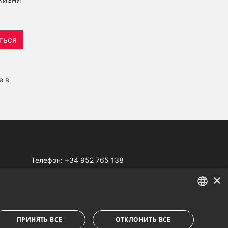
ться
е в
Телефон:
+34 952 765 138
Моб:
+34 601 636 766
×
Whatsapp:
+34 952 765 138
info@dmproperties.com
ENGLISH
www.dmproperties.com
ПРИНЯТЬ ВСЕ
ОТКЛОНИТЬ ВСЕ
SPANISH