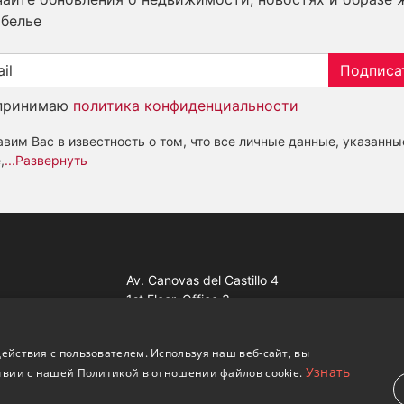
белье
Подписа
принимаю
политика конфиденциальности
вим Вас в известность о том, что все личные данные, указанны
,
...Развернуть
Av. Canovas del Castillo 4
1st Floor, Office 3
29601 Marbella
Посмотреть на карте
ействия с пользователем. Используя наш веб-сайт, вы
Узнать
твии с нашей Политикой в ​​отношении файлов cookie.