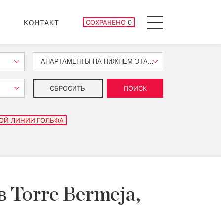
СОХРАНЕННЫЕ ОБЪЕКТЫ
КОНТАКТ
СОХРАНЕНО
0
Menu
АПАРТАМЕНТЫ НА НИЖНЕМ ЭТАЖЕ
СБРОСИТЬ
ПОИСК
ОЙ ЛИНИИ ГОЛЬФА
в Torre Bermeja,