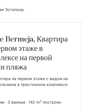
ая Эстепона.
e Bermeja, Квартира
ервом этаже в
лексе на первой
и пляжа
ртира на первом этаже с видом на
оложена в престижном комплексе
2
ьни
3 ванные
142 m
построен