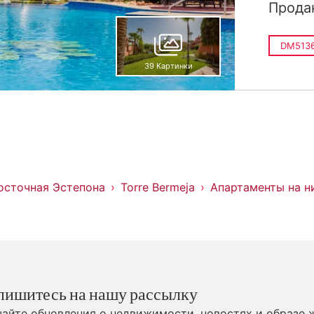
Прода
DM5136
39 Картинки
осточная Эстепона
Torre Bermeja
Апартаменты на н
пишитесь на нашу рассылку
айте обновления о недвижимости, новостях и образе 