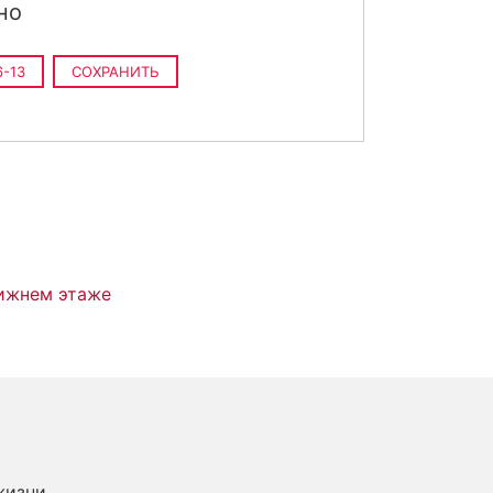
но
-13
СОХРАНИТЬ
ижнем этаже
жизни